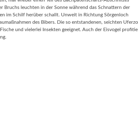
ein, mal wieder einen Teil des Bachpatenschafts-Abschnittes
er Bruchs leuchten in der Sonne während das Schnattern der
n im Schilf herüber schallt. Unweit in Richtung Sörgenloch
e Baumaßnahmen des Bibers. Die so entstandenen, seichten Uferz
ische und vielerlei Insekten geeignet. Auch der Eisvogel profitie
ng.