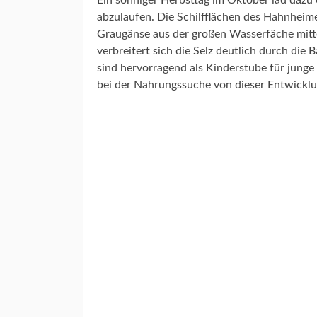
Ein sonniger Herbsttag im Oktober läd dazu 
T
abzulaufen. Die Schilfflächen des Hahnheim
E
Graugänse aus der großen Wasserfäche mitte
N
verbreitert sich die Selz deutlich durch di
S
C
sind hervorragend als Kinderstube für junge F
H
bei der Nahrungssuche von dieser Entwicklu
A
F
T
S
E
L
Z
B
A
C
H
P
A
T