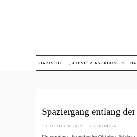
Skip
to
content
STARTSEITE
„SELBST“-VERSORGUNG
NA
B
Spaziergang entlang der
A
C
H
18. OKTOBER 2025
BY
HONUGA
P
A