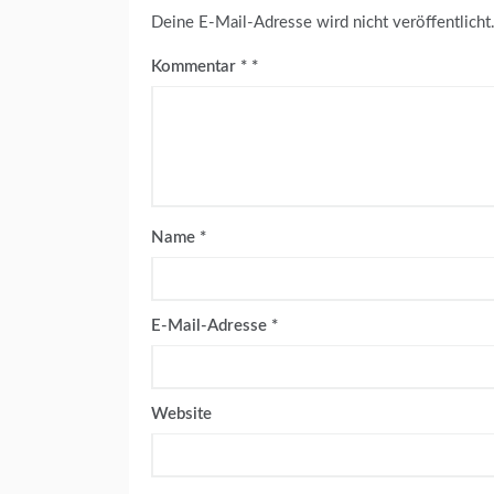
T
Deine E-Mail-Adresse wird nicht veröffentlicht
I
V
Kommentar
*
I
T
Ä
T
E
N
Name
*
N
A
T
U
E-Mail-Adresse
*
R
F
O
T
Website
O
G
R
A