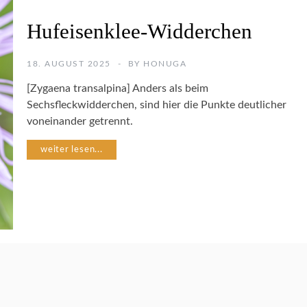
E
I
Hufeisenklee-Widderchen
N
S
N
E
A
18. AUGUST 2025
BY
HONUGA
K
T
T
[Zygaena transalpina] Anders als beim
U
E
R
Sechsfleckwidderchen, sind hier die Punkte deutlicher
N
G
voneinander getrennt.
A
R
N
weiter lesen...
T
A
E
T
N
U
R
F
S
O
C
T
H
O
M
G
E
R
T
A
T