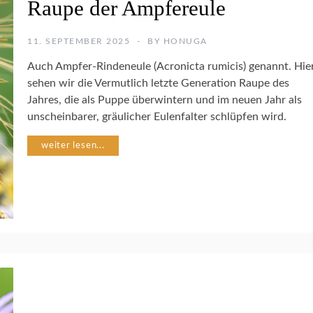
Raupe der Ampfereule
N
S
E
11. SEPTEMBER 2025
BY
HONUGA
K
T
Auch Ampfer-Rindeneule (Acronicta rumicis) genannt. Hie
E
sehen wir die Vermutlich letzte Generation Raupe des
N
Jahres, die als Puppe überwintern und im neuen Jahr als
unscheinbarer, gräulicher Eulenfalter schlüpfen wird.
N
A
weiter lesen...
T
U
R
F
O
T
O
G
R
A
F
I