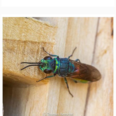
N
A
T
U
R
F
O
T
O
G
R
A
F
I
E
W
I
L
D
B