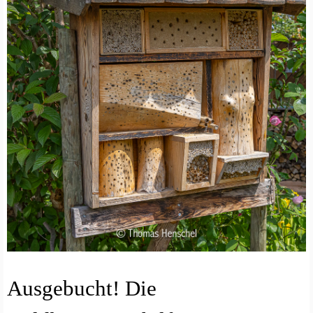
A
Ausgebucht! Die
R
T