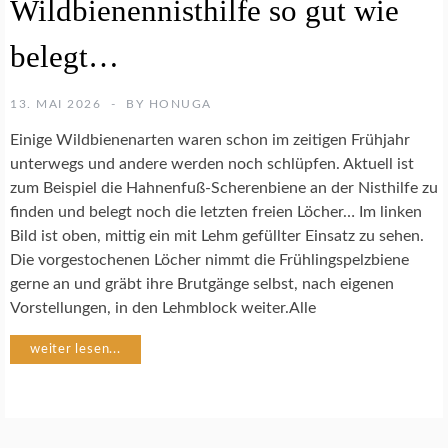
Wildbienennisthilfe so gut wie
E
N
S
belegt…
C
H
U
13. MAI 2026
BY
HONUGA
T
Einige Wildbienenarten waren schon im zeitigen Frühjahr
Z
unterwegs und andere werden noch schlüpfen. Aktuell ist
zum Beispiel die Hahnenfuß-Scherenbiene an der Nisthilfe zu
N
finden und belegt noch die letzten freien Löcher… Im linken
A
Bild ist oben, mittig ein mit Lehm gefüllter Einsatz zu sehen.
T
U
Die vorgestochenen Löcher nimmt die Frühlingspelzbiene
R
gerne an und gräbt ihre Brutgänge selbst, nach eigenen
G
Vorstellungen, in den Lehmblock weiter.Alle
A
R
weiter lesen...
T
E
N