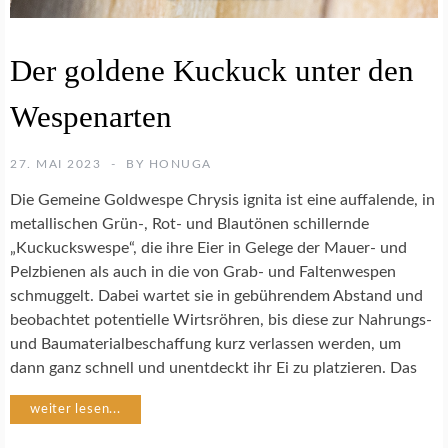
I
E
N
I
Der goldene Kuckuck unter den
E
N
N
S
Wespenarten
S
E
C
K
H
T
27. MAI 2023
BY
HONUGA
U
E
T
N
Die Gemeine Goldwespe Chrysis ignita ist eine auffalende, in
Z
metallischen Grün-, Rot- und Blautönen schillernde
N
„Kuckuckswespe“, die ihre Eier in Gelege der Mauer- und
A
Pelzbienen als auch in die von Grab- und Faltenwespen
T
schmuggelt. Dabei wartet sie in gebührendem Abstand und
U
beobachtet potentielle Wirtsröhren, bis diese zur Nahrungs-
R
F
und Baumaterialbeschaffung kurz verlassen werden, um
O
dann ganz schnell und unentdeckt ihr Ei zu platzieren. Das
T
O
weiter lesen...
G
R