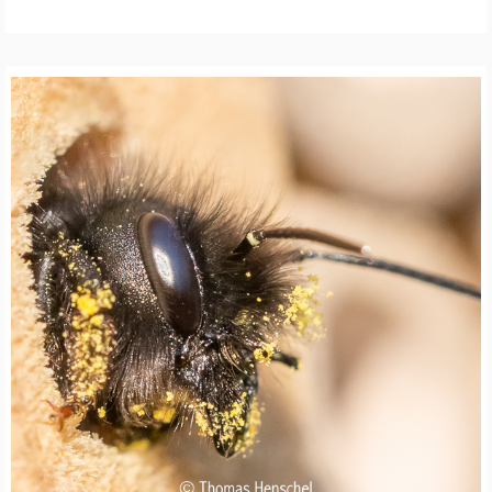
A
F
I
E
W
I
L
D
B
I
E
N
E
N
S
C
H
U
T
Z