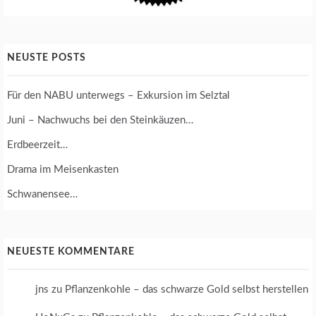
B
I
E
N
NEUSTE POSTS
E
N
Für den NABU unterwegs – Exkursion im Selztal
S
C
Juni – Nachwuchs bei den Steinkäuzen…
H
U
Erdbeerzeit…
T
Z
Drama im Meisenkasten
Schwanensee…
NEUESTE KOMMENTARE
jns
zu
Pflanzenkohle – das schwarze Gold selbst herstellen