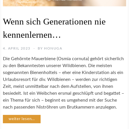
A
Wenn sich Generationen nie
R
T
kennenlernen…
E
N
S
4. APRIL 2023
BY
HONUGA
C
H
Die Gehörnte Mauerbiene (Osmia cornuta) gehört sicherlich
U
zu den Bekanntesten unserer Wildbienen. Die meisten
T
sogenannten Bienenholtels – eher eine Kinderstation als ein
Z
Urlaubsresort für div. Wildbienen – werden zur richtigen
Zeit, meist unmittelbar nach dem Aufstellen, von ihnen
I
besiedelt. Ist ein Weibchen ersmal geschlüpft und begattet –
N
S
ein Thema für sich – beginnt es umgehend mit der Suche
E
nach passenden Niströhren um Brutkammern anzulegen.
K
T
weiter lesen...
E
N