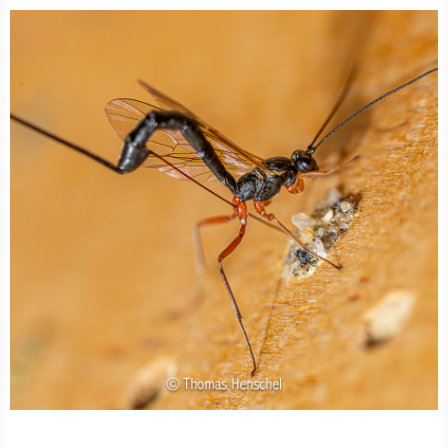
W
I
L
D
B
I
E
N
E
N
S
C
H
U
T
Z
N