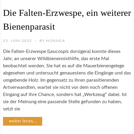
A
Die Falten-Erzwespe, ein weiterer
R
T
Bienenparasit
E
N
S
25. JUNI 2023
BY
HONUGA
C
H
Die Falten-Erzwespe (Leucospis dorsigera) konnte dieses
U
Jahr, an unserer Wildbienennisthilfe, das erste Mal
T
beobachtet werden. Sie hat es auf die Mauerbienengelege
Z
abgesehen und untersucht genauestens die Eingänge und das
umgebende Holz. Im gegensatz zu ihren parasitierenden
I
Artverwandten, wartet sie nicht vor dem noch offenen
N
S
Eingang auf ihre Chance, sondern hat „Werkzeug“ dabei. Ist
E
sie der Meinung eine passende Stelle gefunden zu haben,
K
setzt sie
T
E
weiter lesen...
N