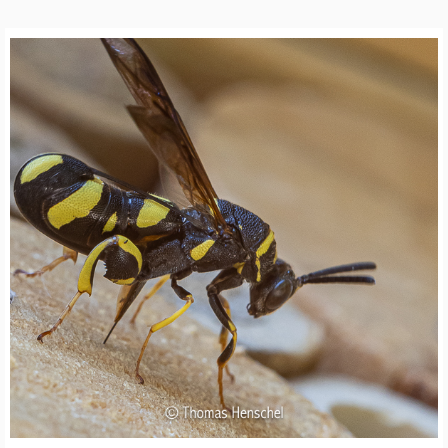
R
T
E
N
W
I
L
D
B
I
E
N
E
N
S
C
H
U
T
Z