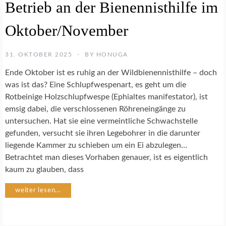
Betrieb an der Bienennisthilfe im
A
T
Oktober/November
U
R
F
31. OKTOBER 2025
BY
HONUGA
O
T
Ende Oktober ist es ruhig an der Wildbienennisthilfe – doch
O
was ist das? Eine Schlupfwespenart, es geht um die
G
Rotbeinige Holzschlupfwespe (Ephialtes manifestator), ist
R
A
emsig dabei, die verschlossenen Röhreneingänge zu
F
untersuchen. Hat sie eine vermeintliche Schwachstelle
I
gefunden, versucht sie ihren Legebohrer in die darunter
E
liegende Kammer zu schieben um ein Ei abzulegen…
Betrachtet man dieses Vorhaben genauer, ist es eigentlich
N
kaum zu glauben, dass
A
T
weiter lesen...
U
R
G
A