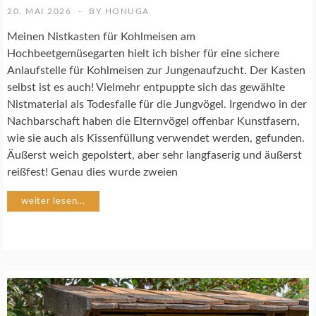
E
20. MAI 2026
BY
HONUGA
N
S
Meinen Nistkasten für Kohlmeisen am
C
Hochbeetgemüsegarten hielt ich bisher für eine sichere
H
Anlaufstelle für Kohlmeisen zur Jungenaufzucht. Der Kasten
U
selbst ist es auch! Vielmehr entpuppte sich das gewählte
T
Z
Nistmaterial als Todesfalle für die Jungvögel. Irgendwo in der
Nachbarschaft haben die Elternvögel offenbar Kunstfasern,
wie sie auch als Kissenfüllung verwendet werden, gefunden.
N
Äußerst weich gepolstert, aber sehr langfaserig und äußerst
A
T
reißfest! Genau dies wurde zweien
U
R
weiter lesen...
G
A
R
T
E
N