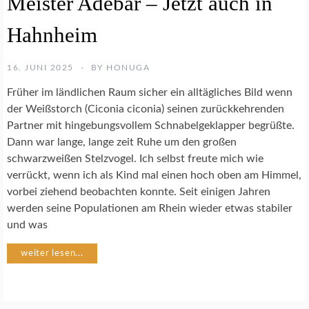
Meister Adebar – Jetzt auch in
R
U
T
G
Hahnheim
E
E
N
T
S
I
16. JUNI 2025
BY
HONUGA
C
E
H
R
Früher im ländlichen Raum sicher ein alltägliches Bild wenn
U
E
der Weißstorch (Ciconia ciconia) seinen zurückkehrenden
T
Partner mit hingebungsvollem Schnabelgeklapper begrüßte.
Z
Dann war lange, lange zeit Ruhe um den großen
schwarzweißen Stelzvogel. Ich selbst freute mich wie
N
verrückt, wenn ich als Kind mal einen hoch oben am Himmel,
A
T
vorbei ziehend beobachten konnte. Seit einigen Jahren
U
werden seine Populationen am Rhein wieder etwas stabiler
R
und was
F
O
weiter lesen...
T
O
G
R