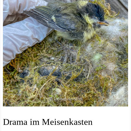
T
Z
A
Drama im Meisenkasten
R
T