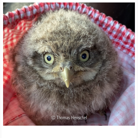
Ä
H
T
U
E
T
N
Z
A