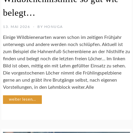
N
S
belegt…
C
H
U
13. MAI 2026
BY
HONUGA
T
Einige Wildbienenarten waren schon im zeitigen Frühjahr
Z
unterwegs und andere werden noch schlüpfen. Aktuell ist
zum Beispiel die Hahnenfuß-Scherenbiene an der Nisthilfe zu
N
finden und belegt noch die letzten freien Löcher… Im linken
A
Bild ist oben, mittig ein mit Lehm gefüllter Einsatz zu sehen.
T
U
Die vorgestochenen Löcher nimmt die Frühlingspelzbiene
R
gerne an und gräbt ihre Brutgänge selbst, nach eigenen
G
Vorstellungen, in den Lehmblock weiter.Alle
A
R
weiter lesen...
T
E
N
W