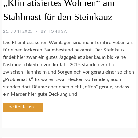
„Klimatisiertes Wohnen“ am
R
F
T
T
Stahlmast für den Steinkauz
E
S
N
E
S
L
21. JUNI 2025
BY
HONUGA
C
Z
H
-
Die Rheinhessischen Weinlagen sind mehr für ihre Reben als
U
A
für einen lockeren Baumbestand bekannt. Der Steinkauz
T
K
findet hier zwar ein gutes Jagdgebiet aber kaum bis keine
Z
T
Nistmöglichkeiten vor. Im Jahr 2015 standen wir hier
U
zwischen Hahnheim und Sörgenloch vor genau einer solchen
E
S
L
„Problematik“. Es waren zwar Hecken vorhanden, auch
T
L
E
standen dort Bäume aber eben nicht „offen“ genug, sodass
E
I
ein Marder hier gute Deckung und
A
N
K
K
weiter lesen...
T
A
I
U
V
Z
I
S
T
C