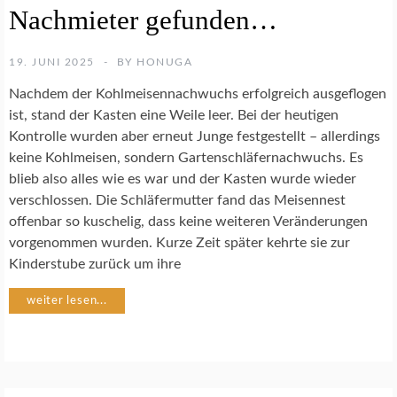
A
Nachmieter gefunden…
R
T
E
19. JUNI 2025
BY
HONUGA
N
S
Nachdem der Kohlmeisennachwuchs erfolgreich ausgeflogen
C
ist, stand der Kasten eine Weile leer. Bei der heutigen
H
Kontrolle wurden aber erneut Junge festgestellt – allerdings
U
keine Kohlmeisen, sondern Gartenschläfernachwuchs. Es
T
Z
blieb also alles wie es war und der Kasten wurde wieder
verschlossen. Die Schläfermutter fand das Meisennest
offenbar so kuschelig, dass keine weiteren Veränderungen
G
vorgenommen wurden. Kurze Zeit später kehrte sie zur
E
M
Kinderstube zurück um ihre
Ü
S
weiter lesen...
E
G
A
R
T