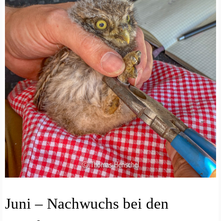
A
Juni – Nachwuchs bei den
R
T