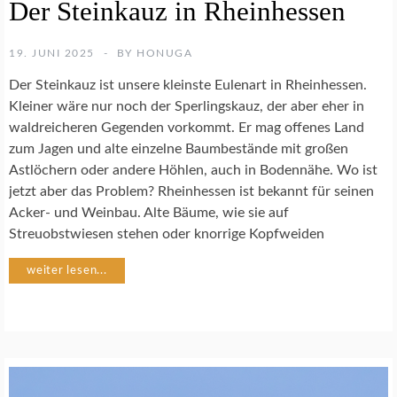
Der Steinkauz in Rheinhessen
R
T
E
19. JUNI 2025
BY
HONUGA
N
S
Der Steinkauz ist unsere kleinste Eulenart in Rheinhessen.
C
Kleiner wäre nur noch der Sperlingskauz, der aber eher in
H
waldreicheren Gegenden vorkommt. Er mag offenes Land
U
zum Jagen und alte einzelne Baumbestände mit großen
T
Z
Astlöchern oder andere Höhlen, auch in Bodennähe. Wo ist
jetzt aber das Problem? Rheinhessen ist bekannt für seinen
Acker- und Weinbau. Alte Bäume, wie sie auf
S
Streuobstwiesen stehen oder knorrige Kopfweiden
T
E
I
weiter lesen...
N
K
A
U
Z
S
C