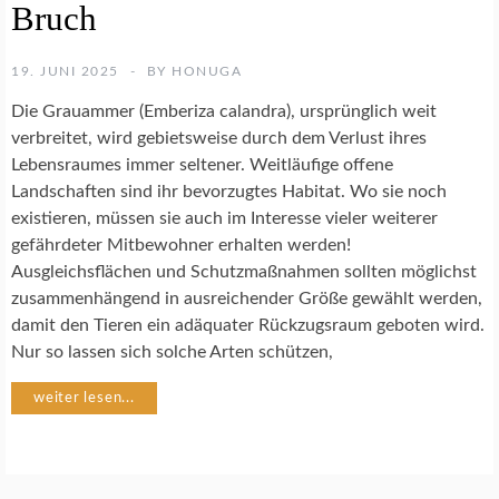
Bruch
E
N
S
19. JUNI 2025
BY
HONUGA
C
H
Die Grauammer (Emberiza calandra), ursprünglich weit
U
verbreitet, wird gebietsweise durch dem Verlust ihres
T
Lebensraumes immer seltener. Weitläufige offene
Z
Landschaften sind ihr bevorzugtes Habitat. Wo sie noch
existieren, müssen sie auch im Interesse vieler weiterer
N
gefährdeter Mitbewohner erhalten werden!
A
T
Ausgleichsflächen und Schutzmaßnahmen sollten möglichst
U
zusammenhängend in ausreichender Größe gewählt werden,
R
damit den Tieren ein adäquater Rückzugsraum geboten wird.
F
Nur so lassen sich solche Arten schützen,
O
T
weiter lesen...
O
G
R
A
F