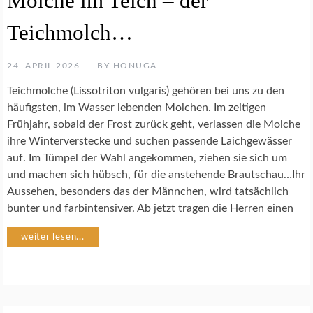
Molche im Teich – der
P
Teichmolch…
H
I
B
24. APRIL 2026
BY
HONUGA
I
E
Teichmolche (Lissotriton vulgaris) gehören bei uns zu den
N
häufigsten, im Wasser lebenden Molchen. Im zeitigen
Frühjahr, sobald der Frost zurück geht, verlassen die Molche
A
ihre Winterverstecke und suchen passende Laichgewässer
R
auf. Im Tümpel der Wahl angekommen, ziehen sie sich um
T
und machen sich hübsch, für die anstehende Brautschau…Ihr
E
N
Aussehen, besonders das der Männchen, wird tatsächlich
S
bunter und farbintensiver. Ab jetzt tragen die Herren einen
C
H
weiter lesen...
U
T
Z
N