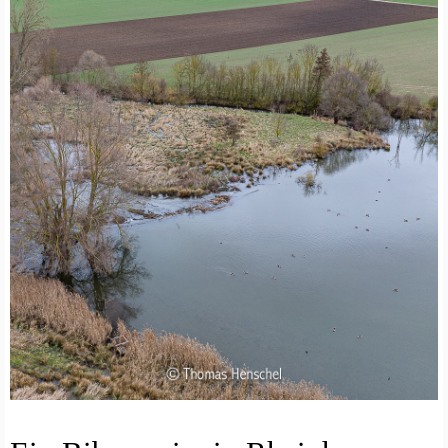
A
T
U
R
F
O
T
O
G
R
A
F
I
E
A