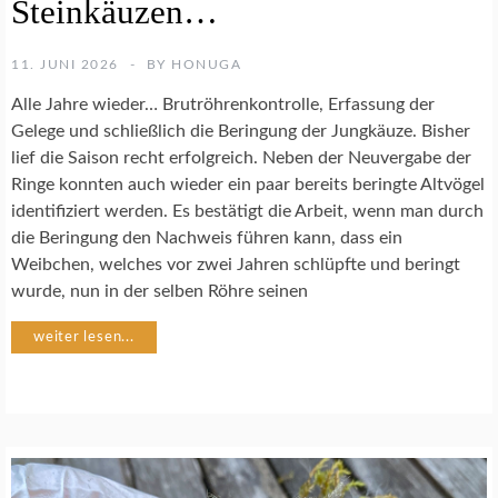
Steinkäuzen…
E
N
S
11. JUNI 2026
BY
HONUGA
C
H
Alle Jahre wieder… Brutröhrenkontrolle, Erfassung der
U
Gelege und schließlich die Beringung der Jungkäuze. Bisher
T
lief die Saison recht erfolgreich. Neben der Neuvergabe der
Z
Ringe konnten auch wieder ein paar bereits beringte Altvögel
identifiziert werden. Es bestätigt die Arbeit, wenn man durch
S
die Beringung den Nachweis führen kann, dass ein
T
E
Weibchen, welches vor zwei Jahren schlüpfte und beringt
I
wurde, nun in der selben Röhre seinen
N
K
weiter lesen...
A
U
Z
S
C
H
U