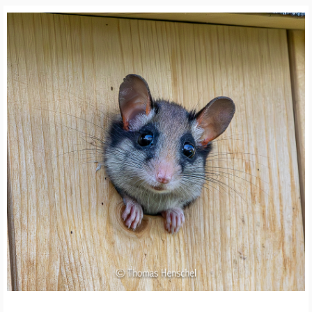
I
E
V
Ö
G
E
L