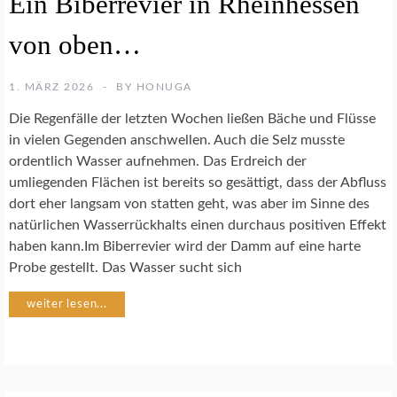
Ein Biberrevier in Rheinhessen
R
T
von oben…
E
N
S
1. MÄRZ 2026
BY
HONUGA
C
H
Die Regenfälle der letzten Wochen ließen Bäche und Flüsse
U
in vielen Gegenden anschwellen. Auch die Selz musste
T
ordentlich Wasser aufnehmen. Das Erdreich der
Z
umliegenden Flächen ist bereits so gesättigt, dass der Abfluss
dort eher langsam von statten geht, was aber im Sinne des
B
natürlichen Wasserrückhalts einen durchaus positiven Effekt
A
C
haben kann.Im Biberrevier wird der Damm auf eine harte
H
Probe gestellt. Das Wasser sucht sich
P
A
weiter lesen...
T
E
N
S
C