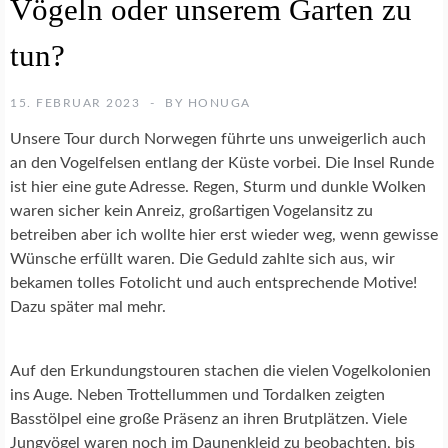
Vögeln oder unserem Garten zu
E
N
S
tun?
C
H
U
15. FEBRUAR 2023
BY
HONUGA
T
Unsere Tour durch Norwegen führte uns unweigerlich auch
Z
an den Vogelfelsen entlang der Küste vorbei. Die Insel Runde
ist hier eine gute Adresse. Regen, Sturm und dunkle Wolken
N
waren sicher kein Anreiz, großartigen Vogelansitz zu
A
betreiben aber ich wollte hier erst wieder weg, wenn gewisse
T
U
Wünsche erfüllt waren. Die Geduld zahlte sich aus, wir
R
bekamen tolles Fotolicht und auch entsprechende Motive!
F
Dazu später mal mehr.
O
T
O
Auf den Erkundungstouren stachen die vielen Vogelkolonien
G
ins Auge. Neben Trottellummen und Tordalken zeigten
R
A
Basstölpel eine große Präsenz an ihren Brutplätzen. Viele
F
Jungvögel waren noch im Daunenkleid zu beobachten, bis