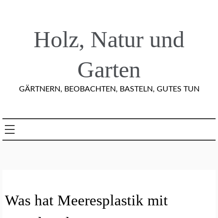
Skip
to
content
Holz, Natur und
Garten
GÄRTNERN, BEOBACHTEN, BASTELN, GUTES TUN
A
Was hat Meeresplastik mit
R
T