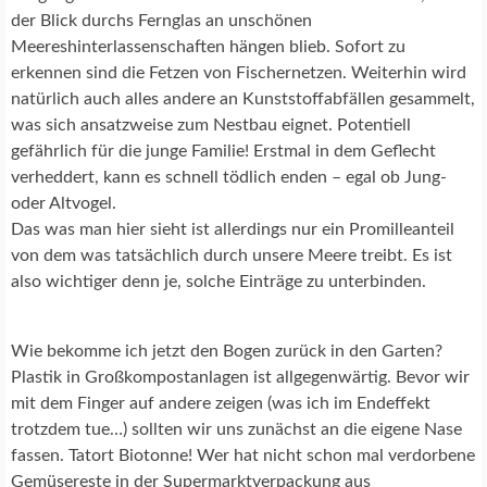
I
der Blick durchs Fernglas an unschönen
E
Meereshinterlassenschaften hängen blieb. Sofort zu
erkennen sind die Fetzen von Fischernetzen. Weiterhin wird
U
natürlich auch alles andere an Kunststoffabfällen gesammelt,
M
was sich ansatzweise zum Nestbau eignet. Potentiell
W
gefährlich für die junge Familie! Erstmal in dem Geflecht
E
L
verheddert, kann es schnell tödlich enden – egal ob Jung-
T
oder Altvogel.
S
Das was man hier sieht ist allerdings nur ein Promilleanteil
C
von dem was tatsächlich durch unsere Meere treibt. Es ist
H
also wichtiger denn je, solche Einträge zu unterbinden.
U
T
Z
Wie bekomme ich jetzt den Bogen zurück in den Garten?
Plastik in Großkompostanlagen ist allgegenwärtig. Bevor wir
mit dem Finger auf andere zeigen (was ich im Endeffekt
trotzdem tue…) sollten wir uns zunächst an die eigene Nase
fassen. Tatort Biotonne! Wer hat nicht schon mal verdorbene
Gemüsereste in der Supermarktverpackung aus