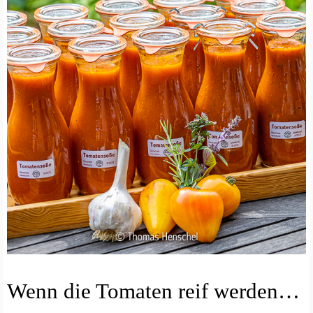
E
Wenn die Tomaten reif werden…
I
N