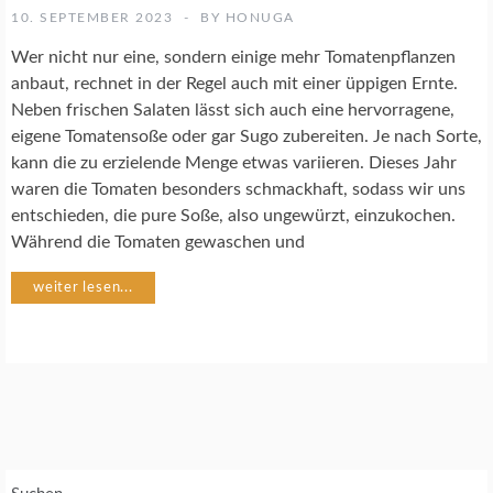
K
10. SEPTEMBER 2023
BY
HONUGA
O
C
Wer nicht nur eine, sondern einige mehr Tomatenpflanzen
H
anbaut, rechnet in der Regel auch mit einer üppigen Ernte.
R
Neben frischen Salaten lässt sich auch eine hervorragene,
E
eigene Tomatensoße oder gar Sugo zubereiten. Je nach Sorte,
Z
E
kann die zu erzielende Menge etwas variieren. Dieses Jahr
P
waren die Tomaten besonders schmackhaft, sodass wir uns
T
entschieden, die pure Soße, also ungewürzt, einzukochen.
E
Während die Tomaten gewaschen und
G
weiter lesen...
E
M
Ü
S
E
G
A
R
T