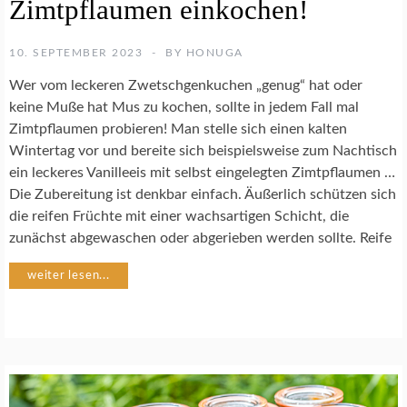
Zimtpflaumen einkochen!
K
O
C
10. SEPTEMBER 2023
BY
HONUGA
H
R
Wer vom leckeren Zwetschgenkuchen „genug“ hat oder
E
keine Muße hat Mus zu kochen, sollte in jedem Fall mal
Z
Zimtpflaumen probieren! Man stelle sich einen kalten
E
P
Wintertag vor und bereite sich beispielsweise zum Nachtisch
T
ein leckeres Vanilleeis mit selbst eingelegten Zimtpflaumen …
E
Die Zubereitung ist denkbar einfach. Äußerlich schützen sich
die reifen Früchte mit einer wachsartigen Schicht, die
zunächst abgewaschen oder abgerieben werden sollte. Reife
weiter lesen...