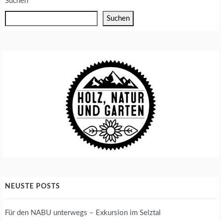
Suchen
E
N
Suchen
T
O
M
A
T
E
N
A
N
B
A
U
NEUSTE POSTS
Für den NABU unterwegs – Exkursion im Selztal