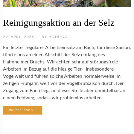
B
Reinigungsaktion an der Selz
A
C
H
22. APRIL 2026
BY
HONUGA
P
A
Ein letzter regulärer Arbeitseinsatz am Bach, für diese Saison,
T
führte uns an einen Abschitt der Selz entlang des
E
Hahnheimer Bruchs. Wir achten sehr auf störungsfreie
N
Arbeiten im Bezug auf die hiesige Tier-, insbesondere
S
C
Vogelwelt und führen solche Arbeiten normalerweise im
H
zeitigen Frühjahr, weit vor der Vogelbrutsaison durch. Der
A
Zugang zum Bach liegt an dieser Stelle aber unmittelbar an
F
einem Feldweg, sodass wir problemlos arbeiten
T
S
weiter lesen...
E
L
Z
-