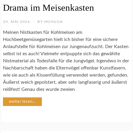
A
Drama im Meisenkasten
R
T
E
20. MAI 2026
BY
HONUGA
N
S
Meinen Nistkasten für Kohlmeisen am
C
Hochbeetgemüsegarten hielt ich bisher für eine sichere
H
Anlaufstelle für Kohlmeisen zur Jungenaufzucht. Der Kasten
U
selbst ist es auch! Vielmehr entpuppte sich das gewählte
T
Z
Nistmaterial als Todesfalle für die Jungvögel. Irgendwo in der
Nachbarschaft haben die Elternvögel offenbar Kunstfasern,
wie sie auch als Kissenfüllung verwendet werden, gefunden.
N
Äußerst weich gepolstert, aber sehr langfaserig und äußerst
A
T
reißfest! Genau dies wurde zweien
U
R
weiter lesen...
G
A
R
T
E