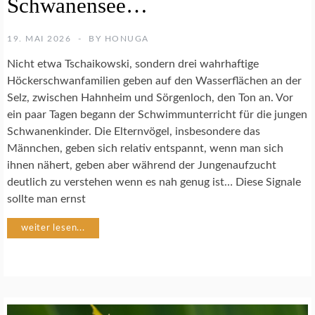
Schwanensee…
A
T
U
19. MAI 2026
BY
HONUGA
R
F
Nicht etwa Tschaikowski, sondern drei wahrhaftige
O
Höckerschwanfamilien geben auf den Wasserflächen an der
T
Selz, zwischen Hahnheim und Sörgenloch, den Ton an. Vor
O
ein paar Tagen begann der Schwimmunterricht für die jungen
G
R
Schwanenkinder. Die Elternvögel, insbesondere das
A
Männchen, geben sich relativ entspannt, wenn man sich
F
ihnen nähert, geben aber während der Jungenaufzucht
I
deutlich zu verstehen wenn es nah genug ist… Diese Signale
E
sollte man ernst
V
weiter lesen...
Ö
G
E
L