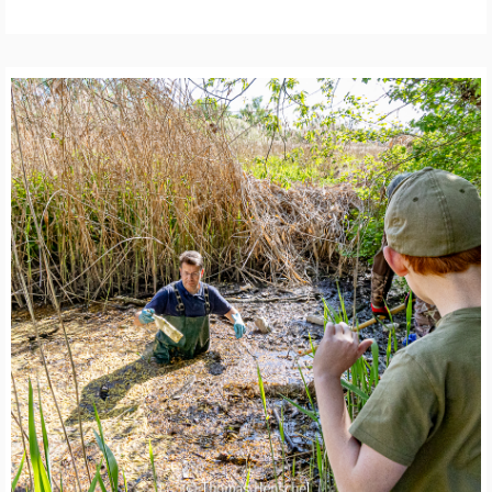
Z
N
A
T
U
R
F
O
T
O
G
R
A
F
I
E