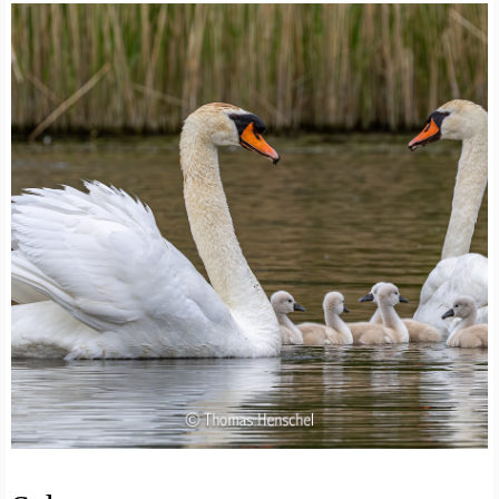
N
U
M
W
E
L
T
S
C
H
U
T
Z
N