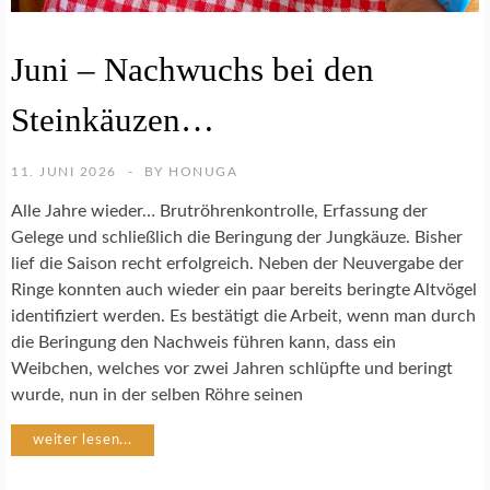
U
E
A
Juni – Nachwuchs bei den
L
R
L
T
E
Steinkäuzen…
E
A
N
K
S
T
11. JUNI 2026
BY
HONUGA
C
I
H
Alle Jahre wieder… Brutröhrenkontrolle, Erfassung der
V
U
I
Gelege und schließlich die Beringung der Jungkäuze. Bisher
T
T
lief die Saison recht erfolgreich. Neben der Neuvergabe der
Z
Ä
Ringe konnten auch wieder ein paar bereits beringte Altvögel
T
identifiziert werden. Es bestätigt die Arbeit, wenn man durch
E
S
die Beringung den Nachweis führen kann, dass ein
N
T
E
Weibchen, welches vor zwei Jahren schlüpfte und beringt
I
wurde, nun in der selben Röhre seinen
N
K
weiter lesen...
A
U