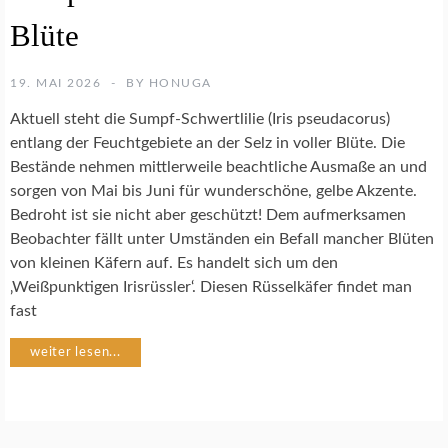
A
Blüte
N
Z
E
19. MAI 2026
BY
HONUGA
N
Aktuell steht die Sumpf-Schwertlilie (Iris pseudacorus)
entlang der Feuchtgebiete an der Selz in voller Blüte. Die
Bestände nehmen mittlerweile beachtliche Ausmaße an und
sorgen von Mai bis Juni für wunderschöne, gelbe Akzente.
Bedroht ist sie nicht aber geschützt! Dem aufmerksamen
Beobachter fällt unter Umständen ein Befall mancher Blüten
von kleinen Käfern auf. Es handelt sich um den
‚Weißpunktigen Irisrüssler‘. Diesen Rüsselkäfer findet man
fast
weiter lesen...