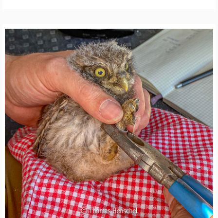
B
A
C
H
P
A
T
E
N
S
C
H
A
F
T
S
E
L
Z
-
A
K
T