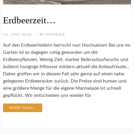
E
Erdbeerzeit…
I
N
K
11. JUNI 2026
BY
HONUGA
O
C
Auf den Erdbeerfeldern herrscht nun Hochsaison! Bei uns im
H
Garten ist es dagegen ruhig geworden um die
R
Erdbeerpflanzen. Wenig Zeit, starker Beikrautaufwuchs und
E
äußerst hungrige Mitesser mildern aktuell die Anbaufreude…
Z
E
Daher greifen wir in diesem Fall sehr gerne auf einen nahe
P
gelegenen Erdbeeracker zurück. Die Preise sind human und
T
eine größere Menge für die eigene Marmelade ist schnell
E
gepflückt. Wir entscheiden uns wieder für
weiter lesen...