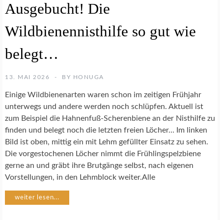
Ausgebucht! Die
R
T
Wildbienennisthilfe so gut wie
E
N
S
belegt…
C
H
U
13. MAI 2026
BY
HONUGA
T
Einige Wildbienenarten waren schon im zeitigen Frühjahr
Z
unterwegs und andere werden noch schlüpfen. Aktuell ist
zum Beispiel die Hahnenfuß-Scherenbiene an der Nisthilfe zu
N
finden und belegt noch die letzten freien Löcher… Im linken
A
Bild ist oben, mittig ein mit Lehm gefüllter Einsatz zu sehen.
T
U
Die vorgestochenen Löcher nimmt die Frühlingspelzbiene
R
gerne an und gräbt ihre Brutgänge selbst, nach eigenen
G
Vorstellungen, in den Lehmblock weiter.Alle
A
R
weiter lesen...
T
E