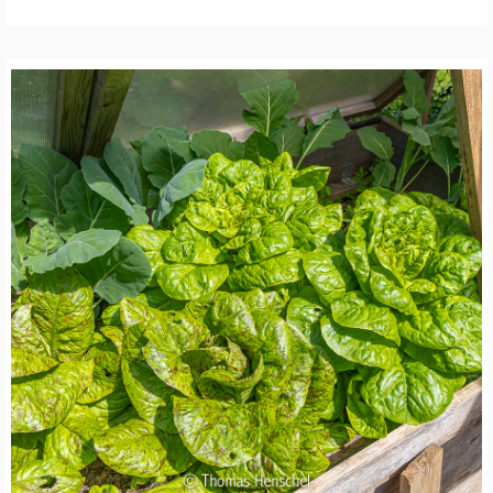
N
W
I
L
D
B
I
E
N
E
N
S
C
H
U
T
Z