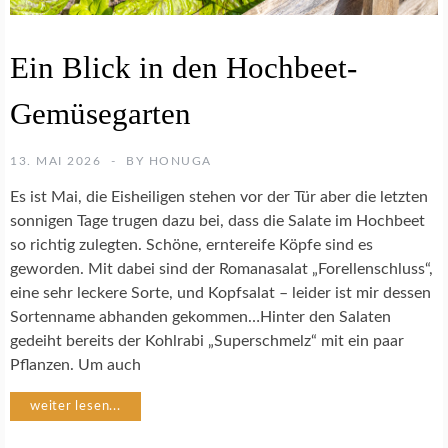
G
Ein Blick in den Hochbeet-
E
M
Gemüsegarten
Ü
S
E
13. MAI 2026
BY
HONUGA
G
A
Es ist Mai, die Eisheiligen stehen vor der Tür aber die letzten
R
sonnigen Tage trugen dazu bei, dass die Salate im Hochbeet
T
so richtig zulegten. Schöne, erntereife Köpfe sind es
E
N
geworden. Mit dabei sind der Romanasalat „Forellenschluss“,
eine sehr leckere Sorte, und Kopfsalat – leider ist mir dessen
Sortenname abhanden gekommen…Hinter den Salaten
gedeiht bereits der Kohlrabi „Superschmelz“ mit ein paar
Pflanzen. Um auch
weiter lesen...