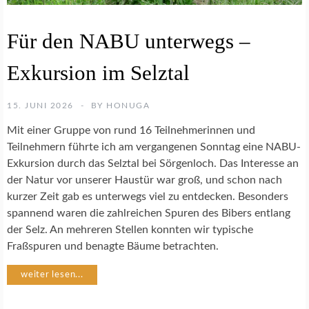
B
Für den NABU unterwegs –
A
C
Exkursion im Selztal
H
P
A
15. JUNI 2026
BY
HONUGA
T
E
Mit einer Gruppe von rund 16 Teilnehmerinnen und
N
Teilnehmern führte ich am vergangenen Sonntag eine NABU-
S
Exkursion durch das Selztal bei Sörgenloch. Das Interesse an
C
H
der Natur vor unserer Haustür war groß, und schon nach
A
kurzer Zeit gab es unterwegs viel zu entdecken. Besonders
F
spannend waren die zahlreichen Spuren des Bibers entlang
T
der Selz. An mehreren Stellen konnten wir typische
S
Fraßspuren und benagte Bäume betrachten.
E
L
Z
weiter lesen...