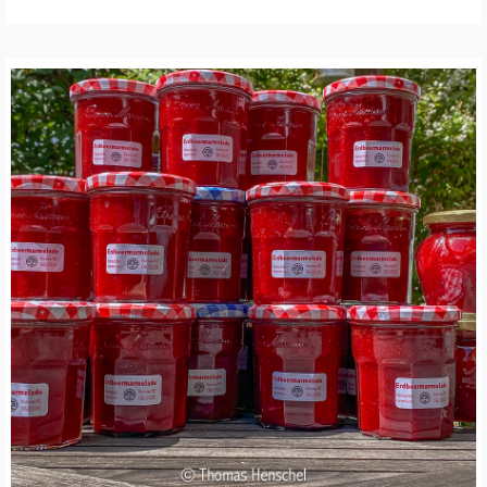
Z
S
C
H
U
T
Z