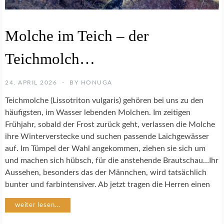
A
Molche im Teich – der
M
P
Teichmolch…
H
I
B
24. APRIL 2026
BY
HONUGA
I
E
Teichmolche (Lissotriton vulgaris) gehören bei uns zu den
N
häufigsten, im Wasser lebenden Molchen. Im zeitigen
Frühjahr, sobald der Frost zurück geht, verlassen die Molche
A
ihre Winterverstecke und suchen passende Laichgewässer
R
auf. Im Tümpel der Wahl angekommen, ziehen sie sich um
T
und machen sich hübsch, für die anstehende Brautschau…Ihr
E
N
Aussehen, besonders das der Männchen, wird tatsächlich
S
bunter und farbintensiver. Ab jetzt tragen die Herren einen
C
H
weiter lesen...
U
T