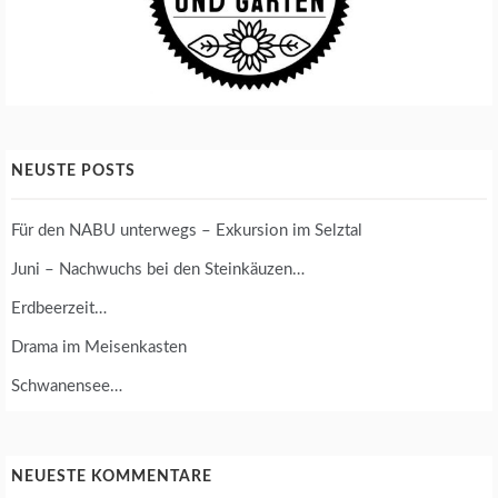
C
A
T
E
G
O
R
I
NEUSTE POSTS
Z
E
Für den NABU unterwegs – Exkursion im Selztal
D
Juni – Nachwuchs bei den Steinkäuzen…
Erdbeerzeit…
Drama im Meisenkasten
Schwanensee…
NEUESTE KOMMENTARE