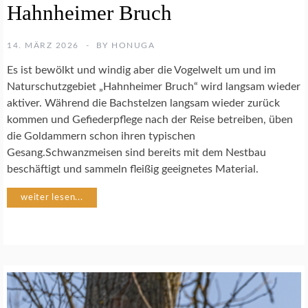
Hahnheimer Bruch
U
R
F
14. MÄRZ 2026
BY
HONUGA
O
T
Es ist bewölkt und windig aber die Vogelwelt um und im
O
Naturschutzgebiet „Hahnheimer Bruch“ wird langsam wieder
G
aktiver. Während die Bachstelzen langsam wieder zurück
R
A
kommen und Gefiederpflege nach der Reise betreiben, üben
F
die Goldammern schon ihren typischen
I
Gesang.Schwanzmeisen sind bereits mit dem Nestbau
E
beschäftigt und sammeln fleißig geeignetes Material.
weiter lesen...