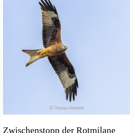
N
Zwischenstopp der Rotmilane
A