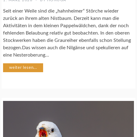
1. MÄRZ 2026
BY
HONUGA
R
F
Seit einer Weile sind die „hahnheimer“ Störche wieder
O
zurück an ihrem alten Nistbaum. Derzeit kann man die
T
Aktivitäten in dem kleinen Pappelwäldchen, dank der noch
O
fehlenden Belaubung relativ gut beobachten. In den oberen
G
R
Stockwerken haben die Graureiher ebenfalls schon Stellung
A
bezogen.Das wissen auch die Nilgänse und spekulieren auf
F
eine Nesteroberung…
I
E
weiter lesen...
V
Ö
G
E
L