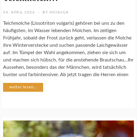
I
B
24. APRIL 2026
BY
HONUGA
I
E
Teichmolche (Lissotriton vulgaris) gehören bei uns zu den
N
häufigsten, im Wasser lebenden Molchen. Im zeitigen
Frühjahr, sobald der Frost zurück geht, verlassen die Molche
A
ihre Winterverstecke und suchen passende Laichgewässer
R
auf. Im Tümpel der Wahl angekommen, ziehen sie sich um
T
und machen sich hübsch, für die anstehende Brautschau…Ihr
E
N
Aussehen, besonders das der Männchen, wird tatsächlich
S
bunter und farbintensiver. Ab jetzt tragen die Herren einen
C
H
weiter lesen...
U
T
Z
N
A
T