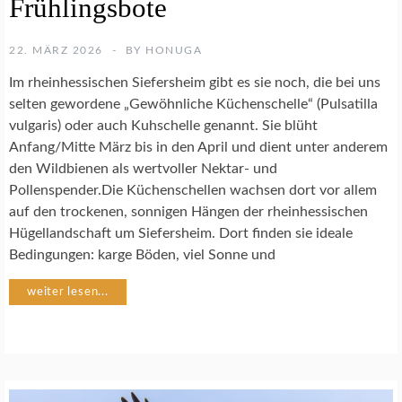
Frühlingsbote
U
R
F
22. MÄRZ 2026
BY
HONUGA
O
T
Im rheinhessischen Siefersheim gibt es sie noch, die bei uns
O
selten gewordene „Gewöhnliche Küchenschelle“ (Pulsatilla
G
vulgaris) oder auch Kuhschelle genannt. Sie blüht
R
A
Anfang/Mitte März bis in den April und dient unter anderem
F
den Wildbienen als wertvoller Nektar- und
I
Pollenspender.Die Küchenschellen wachsen dort vor allem
E
auf den trockenen, sonnigen Hängen der rheinhessischen
Hügellandschaft um Siefersheim. Dort finden sie ideale
P
Bedingungen: karge Böden, viel Sonne und
F
A
weiter lesen...
N
Z
E
N