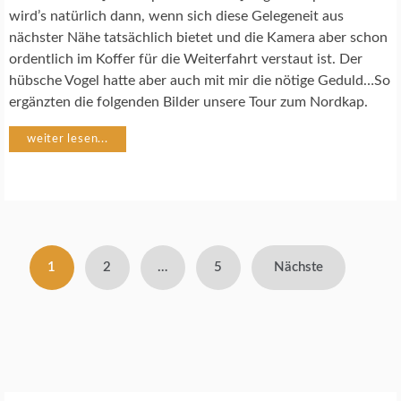
T
wird’s natürlich dann, wenn sich diese Gelegeneit aus
O
nächster Nähe tatsächlich bietet und die Kamera aber schon
G
R
ordentlich im Koffer für die Weiterfahrt verstaut ist. Der
A
hübsche Vogel hatte aber auch mit mir die nötige Geduld…So
F
ergänzten die folgenden Bilder unsere Tour zum Nordkap.
I
E
weiter lesen...
V
Ö
G
E
L
Seitennummerierung
1
2
…
5
Nächste
der
Beiträge