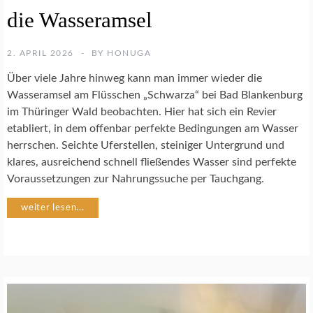
T
die Wasseramsel
U
R
F
2. APRIL 2026
BY
HONUGA
O
T
Über viele Jahre hinweg kann man immer wieder die
O
Wasseramsel am Flüsschen „Schwarza“ bei Bad Blankenburg
G
im Thüringer Wald beobachten. Hier hat sich ein Revier
R
A
etabliert, in dem offenbar perfekte Bedingungen am Wasser
F
herrschen. Seichte Uferstellen, steiniger Untergrund und
I
klares, ausreichend schnell fließendes Wasser sind perfekte
E
Voraussetzungen zur Nahrungssuche per Tauchgang.
V
weiter lesen...
Ö
G
E
L