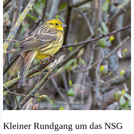
N
Kleiner Rundgang um das NSG
A
T