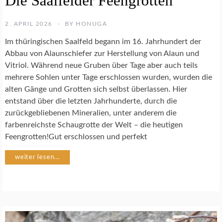
Die Saalfelder Feengrotten
T
U
2. APRIL 2026
BY
HONUGA
R
F
Im thüringischen Saalfeld begann im 16. Jahrhundert der
O
Abbau von Alaunschiefer zur Herstellung von Alaun und
T
Vitriol. Während neue Gruben über Tage aber auch teils
O
mehrere Sohlen unter Tage erschlossen wurden, wurden die
G
R
alten Gänge und Grotten sich selbst überlassen. Hier
A
entstand über die letzten Jahrhunderte, durch die
F
zurückgebliebenen Mineralien, unter anderem die
I
farbenreichste Schaugrotte der Welt – die heutigen
E
Feengrotten!Gut erschlossen und perfekt
weiter lesen...