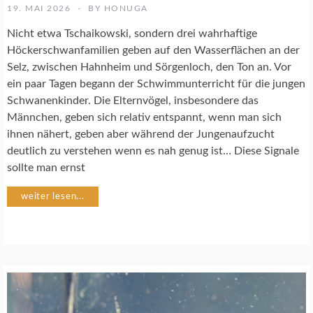
U
19. MAI 2026
BY
HONUGA
R
F
Nicht etwa Tschaikowski, sondern drei wahrhaftige
O
Höckerschwanfamilien geben auf den Wasserflächen an der
T
Selz, zwischen Hahnheim und Sörgenloch, den Ton an. Vor
O
ein paar Tagen begann der Schwimmunterricht für die jungen
G
R
Schwanenkinder. Die Elternvögel, insbesondere das
A
Männchen, geben sich relativ entspannt, wenn man sich
F
ihnen nähert, geben aber während der Jungenaufzucht
I
deutlich zu verstehen wenn es nah genug ist… Diese Signale
E
sollte man ernst
V
weiter lesen...
Ö
G
E
L