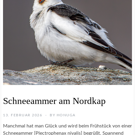
N
Schneeammer am Nordkap
A
T
U
13. FEBRUAR 2026
BY
HONUGA
R
F
Manchmal hat man Glück und wird beim Frühstück von einer
O
Schneeammer [Plectrophenax nivalis] begrüßt. Spannend