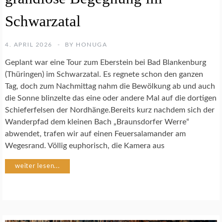
I
B
Schwarzatal
I
E
N
4. APRIL 2026
BY
HONUGA
Geplant war eine Tour zum Eberstein bei Bad Blankenburg
N
(Thüringen) im Schwarzatal. Es regnete schon den ganzen
A
Tag, doch zum Nachmittag nahm die Bewölkung ab und auch
T
die Sonne blinzelte das eine oder andere Mal auf die dortigen
U
Schieferfelsen der Nordhänge.Bereits kurz nachdem sich der
R
F
Wanderpfad dem kleinen Bach „Braunsdorfer Werre“
O
abwendet, trafen wir auf einen Feuersalamander am
T
Wegesrand. Völlig euphorisch, die Kamera aus
O
G
weiter lesen...
R
A
F
I
E