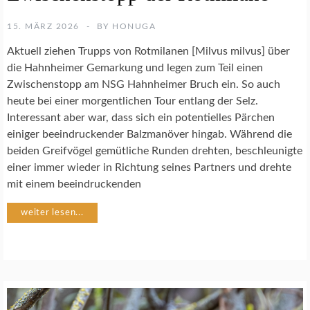
T
U
15. MÄRZ 2026
BY
HONUGA
R
F
Aktuell ziehen Trupps von Rotmilanen [Milvus milvus] über
O
die Hahnheimer Gemarkung und legen zum Teil einen
T
Zwischenstopp am NSG Hahnheimer Bruch ein. So auch
O
heute bei einer morgentlichen Tour entlang der Selz.
G
R
Interessant aber war, dass sich ein potentielles Pärchen
A
einiger beeindruckender Balzmanöver hingab. Während die
F
beiden Greifvögel gemütliche Runden drehten, beschleunigte
I
einer immer wieder in Richtung seines Partners und drehte
E
mit einem beeindruckenden
V
weiter lesen...
Ö
G
E
L