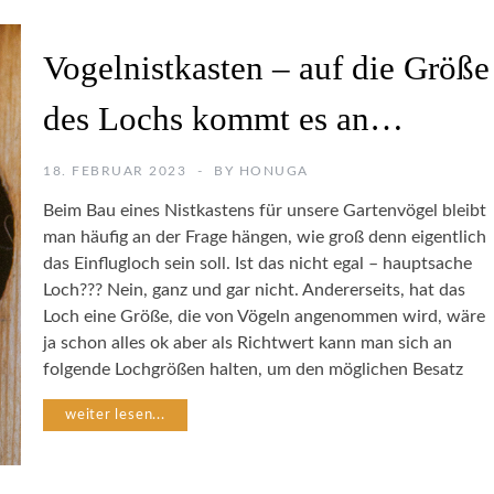
Z
A
Vogelnistkasten – auf die Größe
R
N
T
A
des Lochs kommt es an…
E
T
N
U
S
R
18. FEBRUAR 2023
BY
HONUGA
C
F
H
O
Beim Bau eines Nistkastens für unsere Gartenvögel bleibt
U
T
man häufig an der Frage hängen, wie groß denn eigentlich
T
O
das Einflugloch sein soll. Ist das nicht egal – hauptsache
Z
G
Loch??? Nein, ganz und gar nicht. Andererseits, hat das
R
A
Loch eine Größe, die von Vögeln angenommen wird, wäre
B
F
ja schon alles ok aber als Richtwert kann man sich an
A
I
S
folgende Lochgrößen halten, um den möglichen Besatz
E
T
E
weiter lesen...
L
N
N
A
M
T