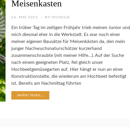
Meisenkasten
E
N
S
26. MAI 2025
BY
HONUGA
C
H
Ein trüber Tag im zeitigen Frühjahr trieb meinen Junior un
U
mich diesmal eher in die Werkstatt. Es war noch einer
T
meiner eigenen Bausätze für Meisenkästen da, den mein
Z
junger Nachwuchsnaturschützer kurzerhand
zusammenschraubte (mit meiner Hilfe…). Auf der Suche
B
nach einem geeigneten Platz, fiel gleich unser
A
S
Hochbeetgemüsegarten auf. Hier hängt er nun an einer
T
Konstruktionslatte, die wiederum am Hochbeet befestigt
E
ist. Bereits am Nachmittag führten
L
N
weiter lesen...
M
I
T
H
O
L