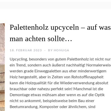
I
U
T
R
H
G
O
A
L
B
R
Palettenholz upcyceln – auf was
Z
A
T
S
E
man achten sollte…
T
N
N
E
A
L
T
V
18. FEBRUAR 2023
BY
HONUGA
N
U
Ö
M
Upcycling, besonders von gutem Palettenholz ist nicht nur
R
G
I
F
ein Trend, sondern auch äußerst nachhaltig! Normalerweis
E
T
O
L
werden grade Einwegpaletten aus eher minderwertigem
H
T
O
Holz hergestellt, aber in Zeiten von Rohstoffknappheit
O
L
kann die Holzqualität für die Wiederverwendung absolut
G
Z
brauchbar oder nahezu perfekt sein! Manchmal ist die
R
A
Demontage etwas mühsam aber wenn es auf die Optik
F
G
nicht so ankommt, beispielsweise beim Bau einer
I
E
Beetumrandung, Komposter oder ähnlichem, sind
E
M