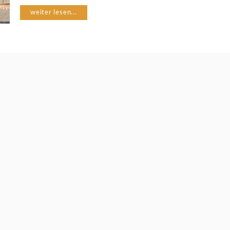
Ü
weiter lesen...
S
E
G
A
R
T
E
N
U
M
W
E
L
T
S
C
H
U
T
Z