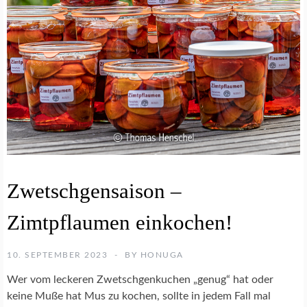
E
Zwetschgensaison –
I
N
Zimtpflaumen einkochen!
K
O
C
10. SEPTEMBER 2023
BY
HONUGA
H
R
Wer vom leckeren Zwetschgenkuchen „genug“ hat oder
E
keine Muße hat Mus zu kochen, sollte in jedem Fall mal
Z