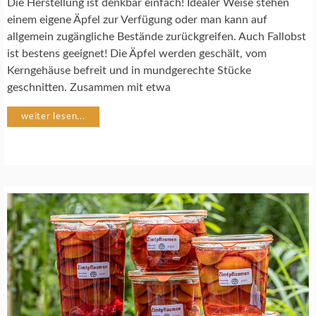
Die Herstellung ist denkbar einfach! Idealer Weise stehen
Z
E
einem eigene Äpfel zur Verfügung oder man kann auf
P
allgemein zugängliche Bestände zurückgreifen. Auch Fallobst
T
ist bestens geeignet! Die Äpfel werden geschält, vom
E
Kerngehäuse befreit und in mundgerechte Stücke
geschnitten. Zusammen mit etwa
weiter lesen...