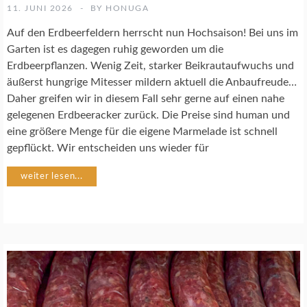
K
11. JUNI 2026
BY
HONUGA
O
C
Auf den Erdbeerfeldern herrscht nun Hochsaison! Bei uns im
H
Garten ist es dagegen ruhig geworden um die
R
Erdbeerpflanzen. Wenig Zeit, starker Beikrautaufwuchs und
E
äußerst hungrige Mitesser mildern aktuell die Anbaufreude…
Z
E
Daher greifen wir in diesem Fall sehr gerne auf einen nahe
P
gelegenen Erdbeeracker zurück. Die Preise sind human und
T
eine größere Menge für die eigene Marmelade ist schnell
E
gepflückt. Wir entscheiden uns wieder für
weiter lesen...