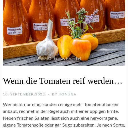
E
Wenn die Tomaten reif werden…
I
N
K
10. SEPTEMBER 2023
BY
HONUGA
O
C
Wer nicht nur eine, sondern einige mehr Tomatenpflanzen
H
anbaut, rechnet in der Regel auch mit einer üppigen Ernte.
R
Neben frischen Salaten lässt sich auch eine hervorragene,
E
eigene Tomatensoße oder gar Sugo zubereiten. Je nach Sorte,
Z