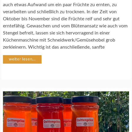
H
auch etwas Aufwand um ein paar Früchte zu ernten, zu
R
verarbeiten und schließlich zu trocknen. In der Zeit von
E
Oktober bis November sind die Früchte reif und sehr gut
Z
E
erntefähig. Gewaschen und vom Blütenansatz wie auch vom
P
Stengel befreit, lassen sie sich hervorragend in einer
T
Küchenmaschine mit Schneidwerk/Gemüsehobel grob
E
zerkleinern. Wichtig ist das anschließende, sanfte
G
weiter lesen...
E
M
Ü
S
E
G
A
R
T
E
N