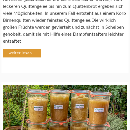
E
leckeren Quittengelee bis hin zum Quittenbrot ergeben sich
Z
E
viele Möglichkeiten. In unserem Fall entsteht aus einem Korb
P
Birnenquitten wieder feinstes Quittengelee.Die wirklich
T
großen Früchte werden geviertelt und zunächst in Scheiben
E
gehobelt, damit sie mit Hilfe eines Dampfentsafters leichter
entsaftet
weiter lesen...