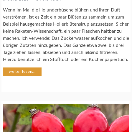
H
R
Wenn im Mai die Holunderbüsche blühen und ihren Duft
E
verströmen, ist es Zeit ein paar Blüten zu sammeln um zum
Z
Beispiel hausgemachtes Hollerblütensirup anzusetzen. Sicher
E
P
keine Raketen-Wissenschaft, ein paar Flaschen haltbar zu
T
machen. Ich verwende: Das Zuckerwasser aufkochen und die
E
übrigen Zutaten hinzugeben. Das Ganze etwa zwei bis drei
Tage ziehen lassen, absieben und anschließend filtrieren.
N
Hierzu benutze ich ein Stofftuch oder ein Küchenpapiertuch.
A
T
weiter lesen...
U
R
G
A
R
T
E
N