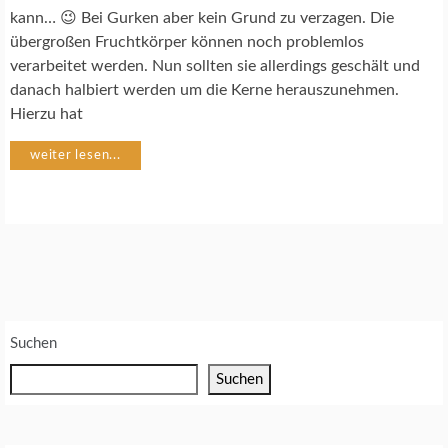
T
kann… 😉 Bei Gurken aber kein Grund zu verzagen. Die
E
übergroßen Fruchtkörper können noch problemlos
verarbeitet werden. Nun sollten sie allerdings geschält und
G
danach halbiert werden um die Kerne herauszunehmen.
E
Hierzu hat
M
Ü
weiter lesen...
S
E
G
A
R
T
E
N
Suchen
Suchen