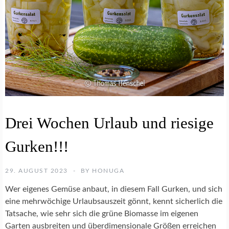
A
T
E
N
A
N
B
A
U
E
Drei Wochen Urlaub und riesige
I
N
Gurken!!!
K
O
C
29. AUGUST 2023
BY
HONUGA
H
R
Wer eigenes Gemüse anbaut, in diesem Fall Gurken, und sich
E
eine mehrwöchige Urlaubsauszeit gönnt, kennt sicherlich die
Z
Tatsache, wie sehr sich die grüne Biomasse im eigenen
E
P
Garten ausbreiten und überdimensionale Größen erreichen