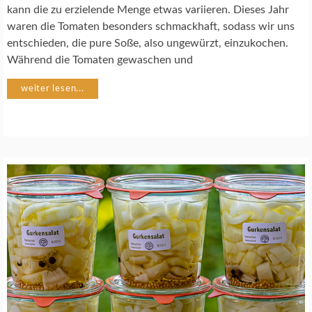
E
kann die zu erzielende Menge etwas variieren. Dieses Jahr
P
waren die Tomaten besonders schmackhaft, sodass wir uns
T
entschieden, die pure Soße, also ungewürzt, einzukochen.
E
Während die Tomaten gewaschen und
G
weiter lesen...
E
M
Ü
S
E
G
A
R
T
E
N
T
O
M