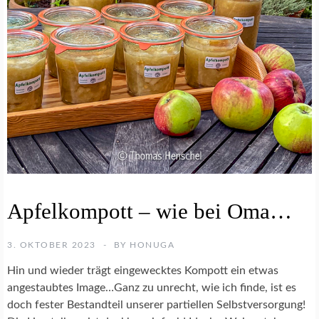
E
Apfelkompott – wie bei Oma…
I
N
K
3. OKTOBER 2023
BY
HONUGA
O
C
Hin und wieder trägt eingewecktes Kompott ein etwas
H
angestaubtes Image…Ganz zu unrecht, wie ich finde, ist es
R
doch fester Bestandteil unserer partiellen Selbstversorgung!
E