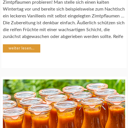
Zimtpflaumen probieren! Man stelle sich einen kalten
E
P
Wintertag vor und bereite sich beispielsweise zum Nachtisch
T
ein leckeres Vanilleeis mit selbst eingelegten Zimtpflaumen …
E
Die Zubereitung ist denkbar einfach. Äußerlich schützen sich
die reifen Früchte mit einer wachsartigen Schicht, die
zunächst abgewaschen oder abgerieben werden sollte. Reife
weiter lesen...