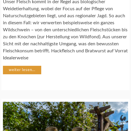
C
Unser Fleisch kommt in der Regel aus biologischer
H
Weidetierhaltung, wobei der Focus auf der Pflege von
R
Naturschutzgebieten liegt, und aus regionaler Jagd. So auch
E
in diesem Fall: wir verwerten beispielsweise ein ganzes
Z
E
Wildschwein – von den unterschiedlichen Fleischstücken bis
P
zu den Knochen (zur Herstellung von Wildfond). Aus unserer
T
Sicht mit der nachhaltigste Umgang, was den bewussten
E
Fleischkonsum betrifft. Hackfleisch und Bratwurst auf Vorrat
Idealerweise
weiter lesen...