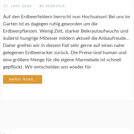
K
11. JUNI 2026
BY
HONUGA
O
C
Auf den Erdbeerfeldern herrscht nun Hochsaison! Bei uns im
H
Garten ist es dagegen ruhig geworden um die
R
Erdbeerpflanzen. Wenig Zeit, starker Beikrautaufwuchs und
E
äußerst hungrige Mitesser mildern aktuell die Anbaufreude…
Z
E
Daher greifen wir in diesem Fall sehr gerne auf einen nahe
P
gelegenen Erdbeeracker zurück. Die Preise sind human und
T
eine größere Menge für die eigene Marmelade ist schnell
E
gepflückt. Wir entscheiden uns wieder für
weiter lesen...