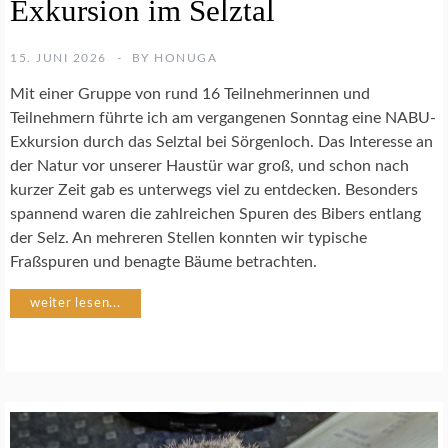
Exkursion im Selztal
H
P
A
15. JUNI 2026
BY
HONUGA
T
E
Mit einer Gruppe von rund 16 Teilnehmerinnen und
N
Teilnehmern führte ich am vergangenen Sonntag eine NABU-
S
Exkursion durch das Selztal bei Sörgenloch. Das Interesse an
C
H
der Natur vor unserer Haustür war groß, und schon nach
A
kurzer Zeit gab es unterwegs viel zu entdecken. Besonders
F
spannend waren die zahlreichen Spuren des Bibers entlang
T
der Selz. An mehreren Stellen konnten wir typische
S
Fraßspuren und benagte Bäume betrachten.
E
L
Z
weiter lesen...
B
A
C
H
P