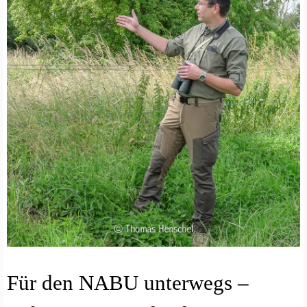
B
Für den NABU unterwegs –
A
C