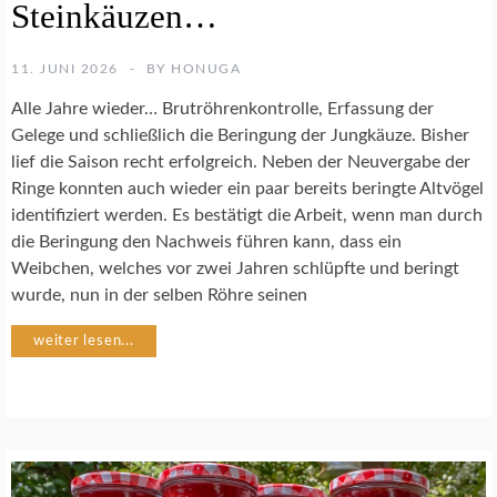
E
Steinkäuzen…
E
A
N
K
S
T
11. JUNI 2026
BY
HONUGA
C
I
H
Alle Jahre wieder… Brutröhrenkontrolle, Erfassung der
V
U
I
Gelege und schließlich die Beringung der Jungkäuze. Bisher
T
T
lief die Saison recht erfolgreich. Neben der Neuvergabe der
Z
Ä
Ringe konnten auch wieder ein paar bereits beringte Altvögel
T
identifiziert werden. Es bestätigt die Arbeit, wenn man durch
E
S
die Beringung den Nachweis führen kann, dass ein
N
T
E
Weibchen, welches vor zwei Jahren schlüpfte und beringt
I
wurde, nun in der selben Röhre seinen
N
K
weiter lesen...
A
U
Z
S
C
H
U