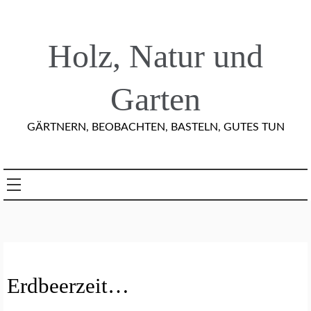
Skip
to
content
Holz, Natur und
Garten
GÄRTNERN, BEOBACHTEN, BASTELN, GUTES TUN
E
Erdbeerzeit…
I
N