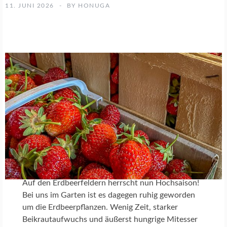
K
11. JUNI 2026
BY
HONUGA
O
C
H
R
E
Z
E
P
T
E
Auf den Erdbeerfeldern herrscht nun Hochsaison!
Bei uns im Garten ist es dagegen ruhig geworden
um die Erdbeerpflanzen. Wenig Zeit, starker
Beikrautaufwuchs und äußerst hungrige Mitesser