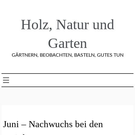
Skip
to
content
Holz, Natur und
Garten
GÄRTNERN, BEOBACHTEN, BASTELN, GUTES TUN
A
Juni – Nachwuchs bei den
R
T