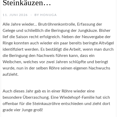
Steinkäuzen…
E
N
S
11. JUNI 2026
BY
HONUGA
C
H
Alle Jahre wieder… Brutröhrenkontrolle, Erfassung der
U
Gelege und schließlich die Beringung der Jungkäuze. Bisher
T
lief die Saison recht erfolgreich. Neben der Neuvergabe der
Z
Ringe konnten auch wieder ein paar bereits beringte Altvögel
identifiziert werden. Es bestätigt die Arbeit, wenn man durch
S
die Beringung den Nachweis führen kann, dass ein
T
E
Weibchen, welches vor zwei Jahren schlüpfte und beringt
I
wurde, nun in der selben Röhre seinen eigenen Nachwuchs
N
aufzieht.
K
A
U
Auch dieses Jahr gab es in einer Röhre wieder eine
Z
besondere Überraschung. Eine Wiedehopf-Familie hat sich
S
C
offenbar für die Steinkauzröhre entschieden und zieht dort
H
grade vier Junge groß!
U