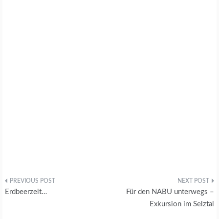
T
Z
Junge Wiedehopfe
Beitragsnavigation
Erdbeerzeit…
Für den NABU unterwegs –
Exkursion im Selztal