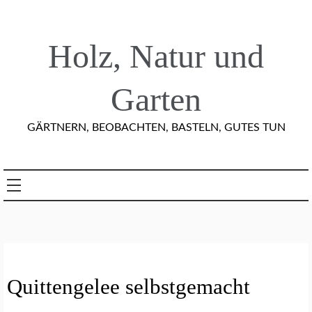
Skip
to
content
Holz, Natur und
Garten
GÄRTNERN, BEOBACHTEN, BASTELN, GUTES TUN
E
Quittengelee selbstgemacht
I
N