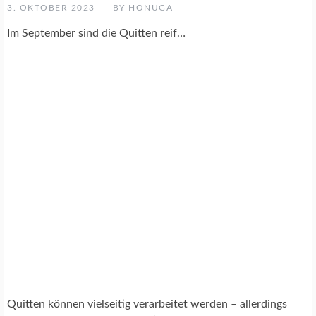
K
3. OKTOBER 2023
BY
HONUGA
O
C
Im September sind die Quitten reif…
H
R
E
Z
E
P
T
E
Quitten können vielseitig verarbeitet werden – allerdings