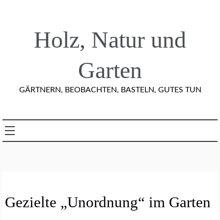
Skip
to
content
Holz, Natur und
Garten
GÄRTNERN, BEOBACHTEN, BASTELN, GUTES TUN
A
Gezielte „Unordnung“ im Garten
R
T