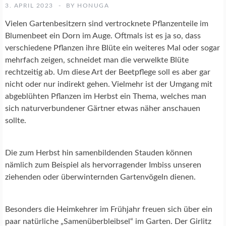
E
3. APRIL 2023
BY
HONUGA
N
S
Vielen Gartenbesitzern sind vertrocknete Pflanzenteile im
C
Blumenbeet ein Dorn im Auge. Oftmals ist es ja so, dass
H
verschiedene Pflanzen ihre Blüte ein weiteres Mal oder sogar
U
mehrfach zeigen, schneidet man die verwelkte Blüte
T
Z
rechtzeitig ab. Um diese Art der Beetpflege soll es aber gar
nicht oder nur indirekt gehen. Vielmehr ist der Umgang mit
abgeblühten Pflanzen im Herbst ein Thema, welches man
N
sich naturverbundener Gärtner etwas näher anschauen
A
T
sollte.
U
R
F
Die zum Herbst hin samenbildenden Stauden können
O
nämlich zum Beispiel als hervorragender Imbiss unseren
T
ziehenden oder überwinternden Gartenvögeln dienen.
O
G
R
Besonders die Heimkehrer im Frühjahr freuen sich über ein
A
F
paar natürliche „Samenüberbleibsel“ im Garten. Der Girlitz