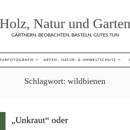
Holz, Natur und Garte
GÄRTNERN, BEOBACHTEN, BASTELN, GUTES TUN
TURFOTOGRAFIE
ARTEN-, NATUR- & UMWELTSCHUTZ
Schlagwort:
wildbienen
A
„Unkraut“ oder
R
T