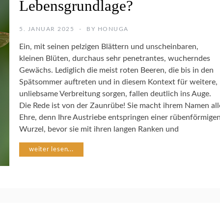
Lebensgrundlage?
E
N
S
5. JANUAR 2025
BY
HONUGA
C
H
Ein, mit seinen pelzigen Blättern und unscheinbaren,
U
kleinen Blüten, durchaus sehr penetrantes, wucherndes
T
Gewächs. Lediglich die meist roten Beeren, die bis in den
Z
Spätsommer auftreten und in diesem Kontext für weitere,
unliebsame Verbreitung sorgen, fallen deutlich ins Auge.
I
Die Rede ist von der Zaunrübe! Sie macht ihrem Namen all
N
S
Ehre, denn Ihre Austriebe entspringen einer rübenförmige
E
Wurzel, bevor sie mit ihren langen Ranken und
K
T
weiter lesen...
E
N
N
A
T