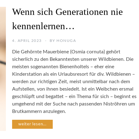
U
A
R
Wenn sich Generationen nie
R
F
T
O
kennenlernen…
E
T
N
O
S
G
4. APRIL 2023
BY
HONUGA
C
R
H
A
Die Gehörnte Mauerbiene (Osmia cornuta) gehört
U
F
sicherlich zu den Bekanntesten unserer Wildbienen. Die
T
I
meisten sogenannten Bienenholtels – eher eine
Z
E
Kinderstation als ein Urlaubsresort für div. Wildbienen –
werden zur richtigen Zeit, meist unmittelbar nach dem
I
P
Aufstellen, von ihnen besiedelt. Ist ein Weibchen ersmal
N
F
S
geschlüpft und begattet – ein Thema für sich – beginnt es
A
E
umgehend mit der Suche nach passenden Niströhren um
N
K
Z
Brutkammern anzulegen.
T
E
E
N
weiter lesen...
N