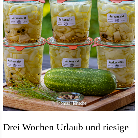
E
Drei Wochen Urlaub und riesige
I
N