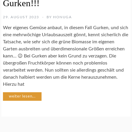
Gurken!!!
K
O
C
29. AUGUST 2023
BY
HONUGA
H
R
Wer eigenes Gemüse anbaut, in diesem Fall Gurken, und sich
E
eine mehrwöchige Urlaubsauszeit gönnt, kennt sicherlich die
Z
Tatsache, wie sehr sich die grüne Biomasse im eigenen
E
P
Garten ausbreiten und überdimensionale Größen erreichen
T
kann… 😉 Bei Gurken aber kein Grund zu verzagen. Die
E
übergroßen Fruchtkörper können noch problemlos
verarbeitet werden. Nun sollten sie allerdings geschält und
G
danach halbiert werden um die Kerne herauszunehmen.
E
Hierzu hat
M
Ü
weiter lesen...
S
E
G
A
R
T