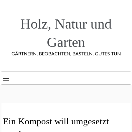
Skip
to
content
Holz, Natur und
Garten
GÄRTNERN, BEOBACHTEN, BASTELN, GUTES TUN
G
Ein Kompost will umgesetzt
E
M