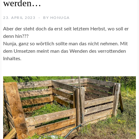
werden…
Ü
S
E
23. APRIL 2023
BY
HONUGA
G
A
Aber der steht doch da erst seit letztem Herbst, wo soll er
R
denn hin???
T
Nunja, ganz so wörtlich sollte man das nicht nehmen. Mit
E
N
dem Umsetzen meint man das Wenden des verrottenden
Inhaltes.