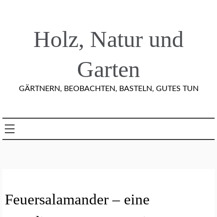
Skip
to
content
Holz, Natur und
Garten
GÄRTNERN, BEOBACHTEN, BASTELN, GUTES TUN
A
Feuersalamander – eine
M
P