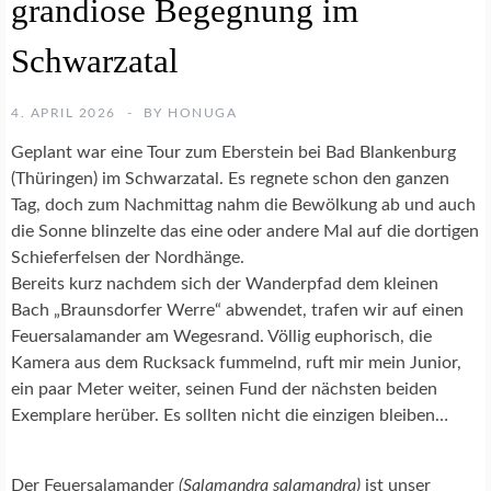
grandiose Begegnung im
H
I
B
Schwarzatal
I
E
N
4. APRIL 2026
BY
HONUGA
Geplant war eine Tour zum Eberstein bei Bad Blankenburg
N
(Thüringen) im Schwarzatal. Es regnete schon den ganzen
A
Tag, doch zum Nachmittag nahm die Bewölkung ab und auch
T
die Sonne blinzelte das eine oder andere Mal auf die dortigen
U
Schieferfelsen der Nordhänge.
R
F
Bereits kurz nachdem sich der Wanderpfad dem kleinen
O
Bach „Braunsdorfer Werre“ abwendet, trafen wir auf einen
T
Feuersalamander am Wegesrand. Völlig euphorisch, die
O
Kamera aus dem Rucksack fummelnd, ruft mir mein Junior,
G
ein paar Meter weiter, seinen Fund der nächsten beiden
R
A
Exemplare herüber. Es sollten nicht die einzigen bleiben…
F
I
E
Der
Feuersalamander
(Salamandra salamandra)
ist unser