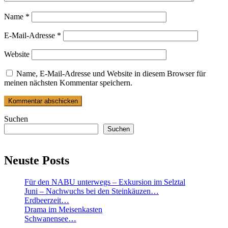
Name
*
E-Mail-Adresse
*
Website
Name, E-Mail-Adresse und Website in diesem Browser für
meinen nächsten Kommentar speichern.
Suchen
Suchen
Neuste Posts
Für den NABU unterwegs – Exkursion im Selztal
Juni – Nachwuchs bei den Steinkäuzen…
Erdbeerzeit…
Drama im Meisenkasten
Schwanensee…