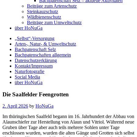
Bachpatenschaft Selz – aktuelle Aktivitäten
Beiträge zum Artenschutz
Steinkauzschutz
Wildbienenschutz
Beiträge zum Umweltschutz
über HoNuGa
„Selbst“-Versorgung
Arten-, Natur- & Umweltschutz
Bachpatenschaft Selz
Bachpatenschaften allgemein
Datenschutzerklärung
Kontakt/Impressum
Naturfotografie
Social Media
über HoNuGa
Naturfotografie
Die Saalfelder Feengrotten
2. April 2026
by
HoNuGa
Im thüringischen Saalfeld begann im 16. Jahrhundert der Abbau von
Alaunschiefer zur Herstellung von Alaun und Vitriol. Während neue
Gruben über Tage aber auch teils mehrere Sohlen unter Tage
erschlossen wurden, wurden die alten Gänge und Grotten sich selbst