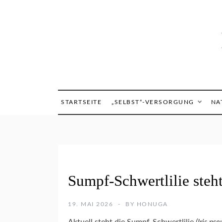
Skip
to
content
STARTSEITE
„SELBST“-VERSORGUNG
NA
P
Sumpf-Schwertlilie steht
F
A
N
19. MAI 2026
BY
HONUGA
Z
E