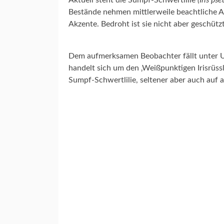
Aktuell steht die
Sumpf-Schwertlilie
(Iris ps
N
Bestände nehmen mittlerweile beachtliche 
Akzente. Bedroht ist sie nicht aber geschützt
Dem aufmerksamen Beobachter fällt unter Um
handelt sich um den ‚Weißpunktigen Irisrüssl
Sumpf-Schwertlilie, seltener aber auch auf 