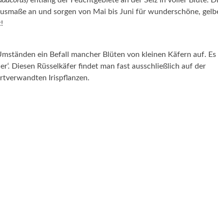
eudacorus)
entlang der Feuchtgebiete an der Selz in voller Blüte. D
Ausmaße an und sorgen von Mai bis Juni für wunderschöne, gelb
!
ständen ein Befall mancher Blüten von kleinen Käfern auf. Es
er‘. Diesen Rüsselkäfer findet man fast ausschließlich auf der
artverwandten Irispflanzen.