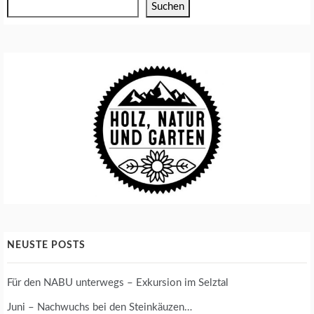
Suchen
E
N
A
N
Z
U
C
H
T
T
O
M
A
T
E
NEUSTE POSTS
N
A
N
Für den NABU unterwegs – Exkursion im Selztal
B
A
Juni – Nachwuchs bei den Steinkäuzen…