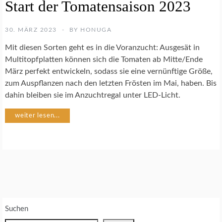
Start der Tomatensaison 2023
E
M
Ü
30. MÄRZ 2023
BY
HONUGA
S
E
Mit diesen Sorten geht es in die Voranzucht: Ausgesät in
G
Multitopfplatten können sich die Tomaten ab Mitte/Ende
A
März perfekt entwickeln, sodass sie eine vernünftige Größe,
R
zum Auspflanzen nach den letzten Frösten im Mai, haben. Bis
T
E
dahin bleiben sie im Anzuchtregal unter LED-Licht.
N
weiter lesen...
J
U
N
G
P
F
L
A
Suchen
N
Z