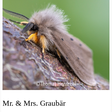
I
Mr. & Mrs. Graubär
N
S