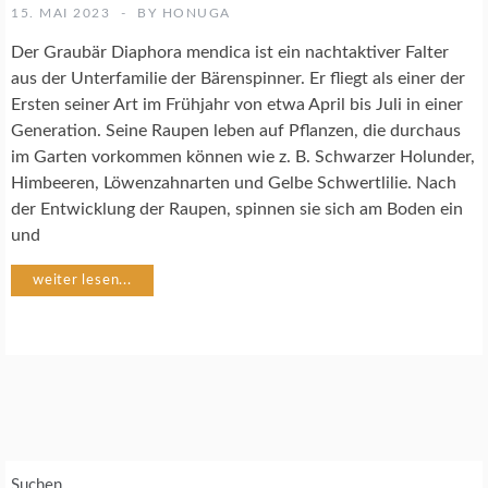
E
15. MAI 2023
BY
HONUGA
K
T
Der Graubär Diaphora mendica ist ein nachtaktiver Falter
E
aus der Unterfamilie der Bärenspinner. Er fliegt als einer der
N
Ersten seiner Art im Frühjahr von etwa April bis Juli in einer
Generation. Seine Raupen leben auf Pflanzen, die durchaus
N
im Garten vorkommen können wie z. B. Schwarzer Holunder,
A
Himbeeren, Löwenzahnarten und Gelbe Schwertlilie. Nach
T
der Entwicklung der Raupen, spinnen sie sich am Boden ein
U
und
R
F
O
weiter lesen...
T
O
G
R
A
F
I
E
Suchen