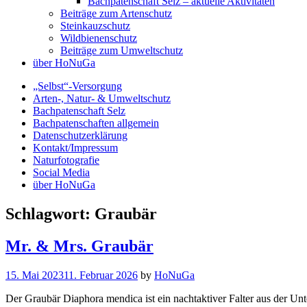
Bachpatenschaft Selz – aktuelle Aktivitäten
Beiträge zum Artenschutz
Steinkauzschutz
Wildbienenschutz
Beiträge zum Umweltschutz
über HoNuGa
„Selbst“-Versorgung
Arten-, Natur- & Umweltschutz
Bachpatenschaft Selz
Bachpatenschaften allgemein
Datenschutzerklärung
Kontakt/Impressum
Naturfotografie
Social Media
über HoNuGa
Schlagwort:
Graubär
Insekten
Mr. & Mrs. Graubär
Naturfotografie
15. Mai 2023
11. Februar 2026
by
HoNuGa
Der Graubär Diaphora mendica ist ein nachtaktiver Falter aus der Unter