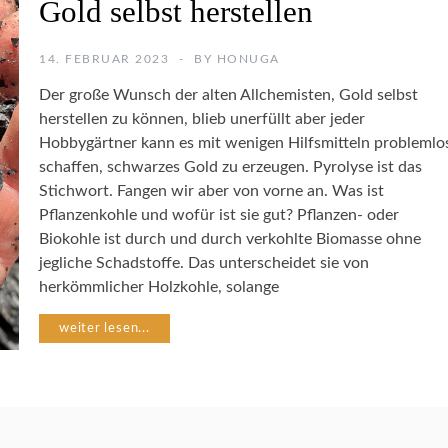
Gold selbst herstellen
Ü
S
E
14. FEBRUAR 2023
BY
HONUGA
G
A
Der große Wunsch der alten Allchemisten, Gold selbst
R
herstellen zu können, blieb unerfüllt aber jeder
T
Hobbygärtner kann es mit wenigen Hilfsmitteln problemlo
E
N
schaffen, schwarzes Gold zu erzeugen. Pyrolyse ist das
Stichwort. Fangen wir aber von vorne an. Was ist
Pflanzenkohle und wofür ist sie gut? Pflanzen- oder
U
M
Biokohle ist durch und durch verkohlte Biomasse ohne
W
jegliche Schadstoffe. Das unterscheidet sie von
E
herkömmlicher Holzkohle, solange
L
T
weiter lesen...
S
C
H
U
T
Z