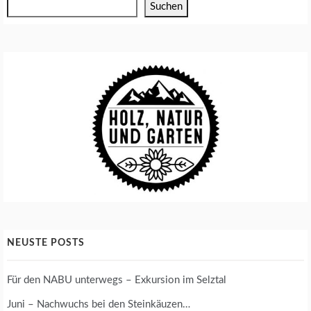
Suchen
E
N
A
N
Z
U
C
H
T
T
O
M
A
T
E
NEUSTE POSTS
N
A
N
Für den NABU unterwegs – Exkursion im Selztal
B
A
Juni – Nachwuchs bei den Steinkäuzen…