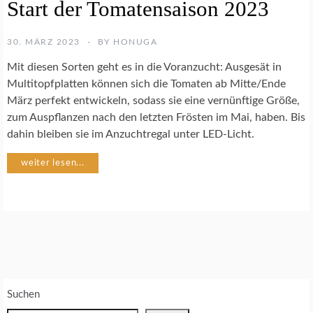
Start der Tomatensaison 2023
E
M
Ü
30. MÄRZ 2023
BY
HONUGA
S
E
Mit diesen Sorten geht es in die Voranzucht: Ausgesät in
G
Multitopfplatten können sich die Tomaten ab Mitte/Ende
A
März perfekt entwickeln, sodass sie eine vernünftige Größe,
R
zum Auspflanzen nach den letzten Frösten im Mai, haben. Bis
T
E
dahin bleiben sie im Anzuchtregal unter LED-Licht.
N
weiter lesen...
J
U
N
G
P
F
L
A
Suchen
N
Z