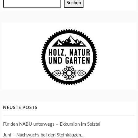
Suchen
E
N
A
N
Z
U
C
H
T
T
O
M
A
T
E
NEUSTE POSTS
N
A
N
Für den NABU unterwegs – Exkursion im Selztal
B
A
Juni – Nachwuchs bei den Steinkäuzen…