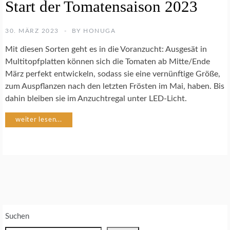
Start der Tomatensaison 2023
E
M
Ü
30. MÄRZ 2023
BY
HONUGA
S
E
Mit diesen Sorten geht es in die Voranzucht: Ausgesät in
G
Multitopfplatten können sich die Tomaten ab Mitte/Ende
A
März perfekt entwickeln, sodass sie eine vernünftige Größe,
R
zum Auspflanzen nach den letzten Frösten im Mai, haben. Bis
T
E
dahin bleiben sie im Anzuchtregal unter LED-Licht.
N
weiter lesen...
J
U
N
G
P
F
L
A
Suchen
N
Z