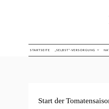
Skip
to
content
STARTSEITE
„SELBST“-VERSORGUNG
NA
G
Start der Tomatensais
E
M