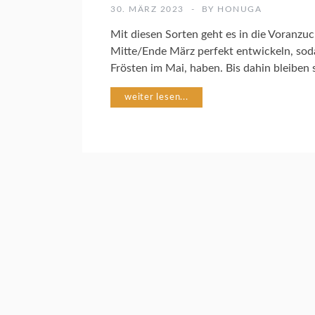
Ü
30. MÄRZ 2023
BY
HONUGA
S
E
Mit diesen Sorten geht es in die Voranzu
G
Mitte/Ende März perfekt entwickeln, soda
A
Frösten im Mai, haben. Bis dahin bleiben 
R
T
weiter lesen...
E
N
J
U
N
G
P
F
L
A
N
Z
E
N