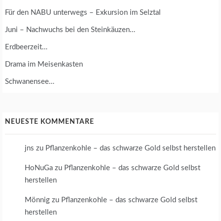
U
M
Für den NABU unterwegs – Exkursion im Selztal
W
Juni – Nachwuchs bei den Steinkäuzen…
E
L
Erdbeerzeit…
T
S
Drama im Meisenkasten
C
H
Schwanensee…
U
T
Z
NEUESTE KOMMENTARE
jns
zu
Pflanzenkohle – das schwarze Gold selbst herstellen
HoNuGa
zu
Pflanzenkohle – das schwarze Gold selbst
herstellen
Mönnig
zu
Pflanzenkohle – das schwarze Gold selbst
herstellen