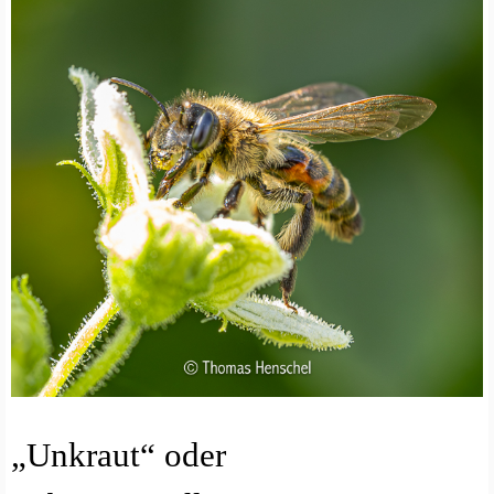
A
„Unkraut“ oder
R
T