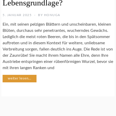
Lebensgrundlage?
E
N
S
5. JANUAR 2025
BY
HONUGA
C
H
Ein, mit seinen pelzigen Blättern und unscheinbaren, kleinen
U
Blüten, durchaus sehr penetrantes, wucherndes Gewächs.
T
Lediglich die meist roten Beeren, die bis in den Spätsommer
Z
auftreten und in diesem Kontext für weitere, unliebsame
Verbreitung sorgen, fallen deutlich ins Auge. Die Rede ist von
I
der Zaunrübe! Sie macht ihrem Namen alle Ehre, denn Ihre
N
S
Austriebe entspringen einer rübenförmigen Wurzel, bevor sie
E
mit ihren langen Ranken und
K
T
weiter lesen...
E
N
N
A
T