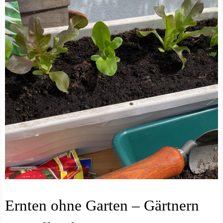
G
Ernten ohne Garten – Gärtnern
E
M