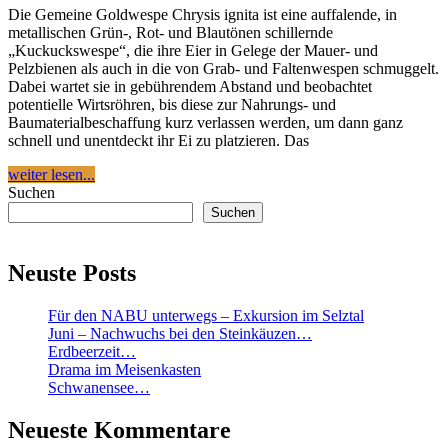
Die Gemeine Goldwespe Chrysis ignita ist eine auffalende, in
metallischen Grün-, Rot- und Blautönen schillernde
„Kuckuckswespe“, die ihre Eier in Gelege der Mauer- und
Pelzbienen als auch in die von Grab- und Faltenwespen schmuggelt.
Dabei wartet sie in gebührendem Abstand und beobachtet
potentielle Wirtsröhren, bis diese zur Nahrungs- und
Baumaterialbeschaffung kurz verlassen werden, um dann ganz
schnell und unentdeckt ihr Ei zu platzieren. Das
weiter lesen...
Suchen
Suchen
Neuste Posts
Für den NABU unterwegs – Exkursion im Selztal
Juni – Nachwuchs bei den Steinkäuzen…
Erdbeerzeit…
Drama im Meisenkasten
Schwanensee…
Neueste Kommentare