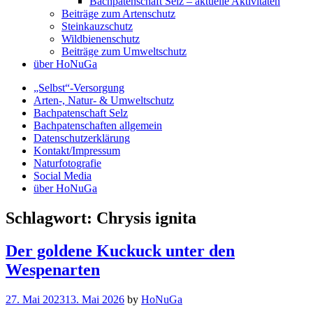
Bachpatenschaft Selz – aktuelle Aktivitäten
Beiträge zum Artenschutz
Steinkauzschutz
Wildbienenschutz
Beiträge zum Umweltschutz
über HoNuGa
„Selbst“-Versorgung
Arten-, Natur- & Umweltschutz
Bachpatenschaft Selz
Bachpatenschaften allgemein
Datenschutzerklärung
Kontakt/Impressum
Naturfotografie
Social Media
über HoNuGa
Schlagwort:
Chrysis ignita
Insekten
Der goldene Kuckuck unter den
Naturfotografie
Wildbienenschutz
Wespenarten
27. Mai 2023
13. Mai 2026
by
HoNuGa