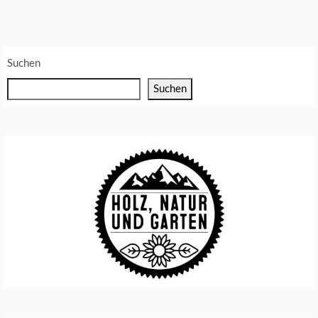
I
E
U
Suchen
M
W
Suchen
E
L
T
S
C
H
U
T
Z