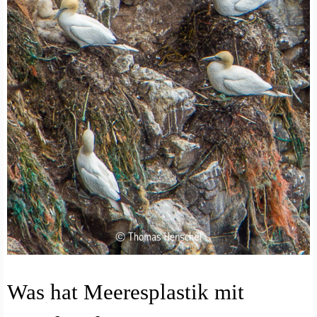
A
Was hat Meeresplastik mit
R
T