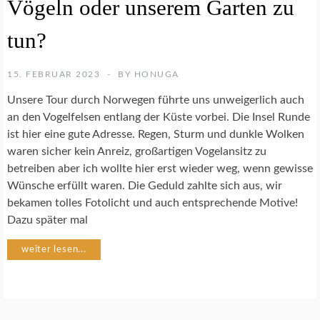
Vögeln oder unserem Garten zu
E
N
S
tun?
C
H
U
15. FEBRUAR 2023
BY
HONUGA
T
Unsere Tour durch Norwegen führte uns unweigerlich auch
Z
an den Vogelfelsen entlang der Küste vorbei. Die Insel Runde
ist hier eine gute Adresse. Regen, Sturm und dunkle Wolken
N
waren sicher kein Anreiz, großartigen Vogelansitz zu
A
betreiben aber ich wollte hier erst wieder weg, wenn gewisse
T
U
Wünsche erfüllt waren. Die Geduld zahlte sich aus, wir
R
bekamen tolles Fotolicht und auch entsprechende Motive!
F
Dazu später mal
O
T
weiter lesen...
O
G
R
A
F