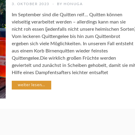
K
3. OKTOBER 2023
BY
HONUGA
O
C
Im September sind die Quitten reif… Quitten können
H
vielseitig verarbeitet werden – allerdings kann man sie
R
nicht roh essen (jedenfalls nicht unsere heimischen Sorten)
E
Vom leckeren Quittengelee bis hin zum Quittenbrot
Z
E
ergeben sich viele Möglichkeiten. In unserem Fall entsteht
P
aus einem Korb Birnenquitten wieder feinstes
T
Quittengelee.Die wirklich großen Früchte werden
E
geviertelt und zunächst in Scheiben gehobelt, damit sie mi
Hilfe eines Dampfentsafters leichter entsaftet
weiter lesen...