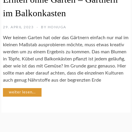
M
im Balkonkasten
Ü
S
E
29. APRIL 2023
BY
HONUGA
G
A
Wer keinen Garten hat oder das Gärtnern einfach nur mal im
R
kleinen Maßstab ausprobieren möchte, muss etwas kreativ
T
werden um zu einem Ergebnis zu kommen. Das man Blumen
E
N
in Töpfe, Kübel und Balkonkästen pflanzt ist jedem geläufig,
aber wie ist das mit Gemüse? Im Grunde ganz genauso. Hier
sollte man aber darauf achten, dass die einzelnen Kulturen
U
N
auch genug Nährstoffe aus der begrenzten Erde
C
A
weiter lesen...
T
E
G
O
R
I