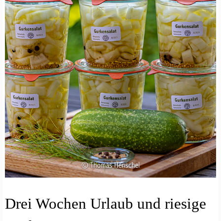
E
Drei Wochen Urlaub und riesige
I
N