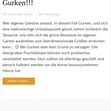
Gurken!!!
K
O
C
29. AUGUST 2023
BY
HONUGA
H
R
Wer eigenes Gemüse anbaut, in diesem Fall Gurken, und sich
E
eine mehrwöchige Urlaubsauszeit gönnt, kennt sicherlich die
Z
Tatsache, wie sehr sich die grüne Biomasse im eigenen
E
P
Garten ausbreiten und überdimensionale Größen erreichen
T
kann… 😉 Bei Gurken aber kein Grund zu verzagen. Die
E
übergroßen Fruchtkörper können noch problemlos
verarbeitet werden. Nun sollten sie allerdings geschält und
G
danach halbiert werden um die Kerne herauszunehmen.
E
Hierzu hat
M
Ü
weiter lesen...
S
E
G
A
R
T