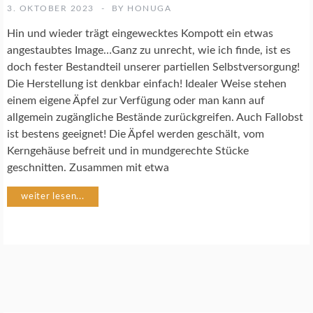
K
3. OKTOBER 2023
BY
HONUGA
O
C
Hin und wieder trägt eingewecktes Kompott ein etwas
H
angestaubtes Image…Ganz zu unrecht, wie ich finde, ist es
R
doch fester Bestandteil unserer partiellen Selbstversorgung!
E
Die Herstellung ist denkbar einfach! Idealer Weise stehen
Z
E
einem eigene Äpfel zur Verfügung oder man kann auf
P
allgemein zugängliche Bestände zurückgreifen. Auch Fallobst
T
ist bestens geeignet! Die Äpfel werden geschält, vom
E
Kerngehäuse befreit und in mundgerechte Stücke
geschnitten. Zusammen mit etwa
weiter lesen...