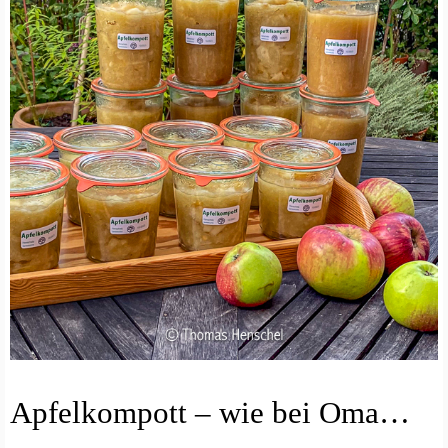
E
Apfelkompott – wie bei Oma…
I
N