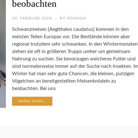
beobachten
U
R
F
10. FEBRUAR 2026
BY
HONUGA
O
T
Schwanzmeisen [Aegithalos caudatus] kommen in den
O
meisten Teilen Europas vor. Die Besttände können aber
G
regional trotzdem sehr schwanken. In den Wintermonaten
R
A
ziehen sie oft in größeren Trupps umher um gemeinsam
F
Nahrung zu suchen. Sie bevorzugen weicheres Futter und
I
sind normalerweise immer auf der Suche nach Insekten. I
E
Winter hat man sehr gute Chancen, die kleinen, putzigen
Vögelchen an bereitgestellten Meisenknödeln zu
N
beobachten. Bei uns
A
T
weiter lesen...
U
R
G
A
R
T