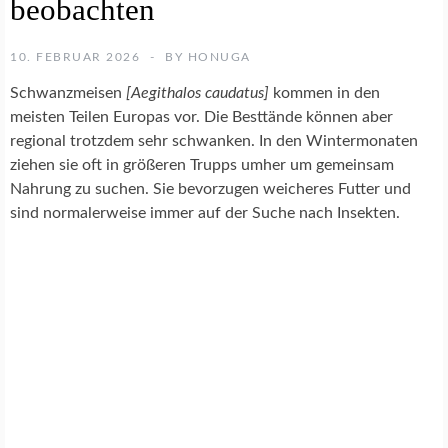
beobachten
U
R
F
10. FEBRUAR 2026
BY
HONUGA
O
T
Schwanzmeisen
[Aegithalos caudatus]
kommen in den
O
meisten Teilen Europas vor. Die Besttände können aber
G
regional trotzdem sehr schwanken. In den Wintermonaten
R
A
ziehen sie oft in größeren Trupps umher um gemeinsam
F
Nahrung zu suchen. Sie bevorzugen weicheres Futter und
I
sind normalerweise immer auf der Suche nach Insekten.
E
N
A
T
U
R
G
A
R
T