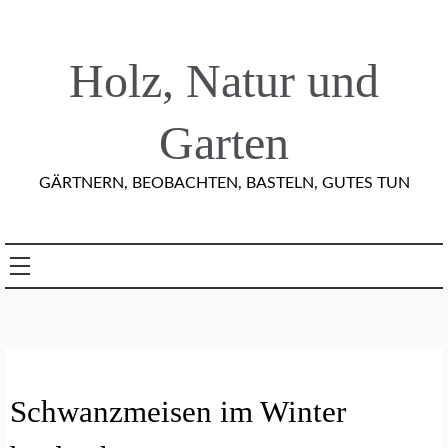
Skip
to
content
Holz, Natur und
Garten
GÄRTNERN, BEOBACHTEN, BASTELN, GUTES TUN
N
Schwanzmeisen im Winter
A
T