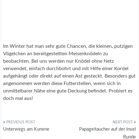
E
N
V
Ö
G
E
Im Winter hat man sehr gute Chancen, die kleinen, putzigen
L
Vögelchen an bereitgestellten Meisenknödeln zu
beobachten. Bei uns werden nur Knödel ohne Netz
verwendet, einfach durchbohrt und mit Hilfe einer Kordel
aufgehängt oder direkt auf einen Ast gesteckt. Besonders gut
angenommen werden diese Futterstellen, wenn sich in
unmittelbarer Nähe eine gute Deckung befindet. Probiert es
doch mal aus!
Beitragsnavigation
Unterwegs am Kunene
Papageitaucher auf der Insel
Runde