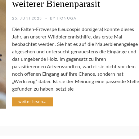
weiterer Bienenparasit
E
N
S
25. JUNI 2023
BY
HONUGA
C
H
Die Falten-Erzwespe (Leucospis dorsigera) konnte dieses
U
Jahr, an unserer Wildbienennisthilfe, das erste Mal
T
beobachtet werden. Sie hat es auf die Mauerbienengelege
Z
abgesehen und untersucht genauestens die Eingänge und
das umgebende Holz. Im gegensatz zu ihren
I
parasitierenden Artverwandten, wartet sie nicht vor dem
N
S
noch offenen Eingang auf ihre Chance, sondern hat
E
„Werkzeug“ dabei. Ist sie der Meinung eine passende Stelle
K
gefunden zu haben, setzt sie
T
E
weiter lesen...
N
N
A
T