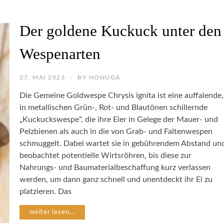
U
R
I
F
Der goldene Kuckuck unter den
N
O
S
T
Wespenarten
E
O
K
G
T
R
27. MAI 2023
BY
HONUGA
E
A
N
F
Die Gemeine Goldwespe Chrysis ignita ist eine auffalende,
I
in metallischen Grün-, Rot- und Blautönen schillernde
E
N
„Kuckuckswespe“, die ihre Eier in Gelege der Mauer- und
A
Pelzbienen als auch in die von Grab- und Faltenwespen
T
W
schmuggelt. Dabei wartet sie in gebührendem Abstand un
U
I
beobachtet potentielle Wirtsröhren, bis diese zur
R
L
F
Nahrungs- und Baumaterialbeschaffung kurz verlassen
D
O
B
werden, um dann ganz schnell und unentdeckt ihr Ei zu
T
I
platzieren. Das
O
E
G
N
weiter lesen...
R
E