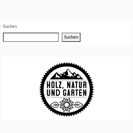
I
E
U
Suchen
M
W
Suchen
E
L
T
S
C
H
U
T
Z