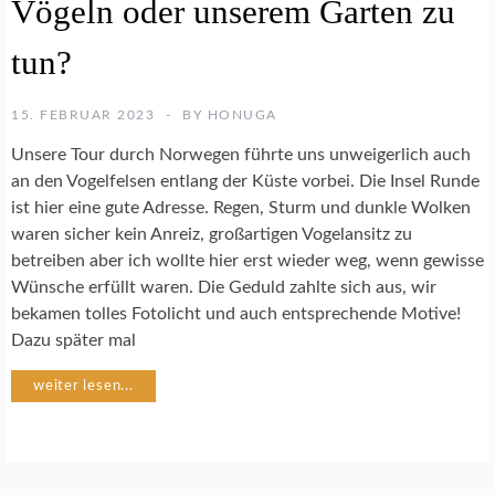
Vögeln oder unserem Garten zu
E
N
S
tun?
C
H
U
15. FEBRUAR 2023
BY
HONUGA
T
Unsere Tour durch Norwegen führte uns unweigerlich auch
Z
an den Vogelfelsen entlang der Küste vorbei. Die Insel Runde
ist hier eine gute Adresse. Regen, Sturm und dunkle Wolken
N
waren sicher kein Anreiz, großartigen Vogelansitz zu
A
betreiben aber ich wollte hier erst wieder weg, wenn gewisse
T
U
Wünsche erfüllt waren. Die Geduld zahlte sich aus, wir
R
bekamen tolles Fotolicht und auch entsprechende Motive!
F
Dazu später mal
O
T
weiter lesen...
O
G
R
A
F