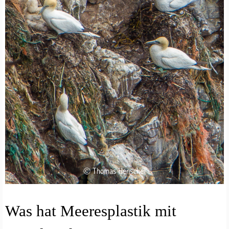
A
Was hat Meeresplastik mit
R
T