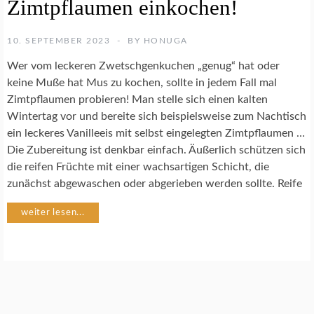
Zimtpflaumen einkochen!
K
O
C
10. SEPTEMBER 2023
BY
HONUGA
H
R
Wer vom leckeren Zwetschgenkuchen „genug“ hat oder
E
keine Muße hat Mus zu kochen, sollte in jedem Fall mal
Z
Zimtpflaumen probieren! Man stelle sich einen kalten
E
P
Wintertag vor und bereite sich beispielsweise zum Nachtisch
T
ein leckeres Vanilleeis mit selbst eingelegten Zimtpflaumen …
E
Die Zubereitung ist denkbar einfach. Äußerlich schützen sich
die reifen Früchte mit einer wachsartigen Schicht, die
zunächst abgewaschen oder abgerieben werden sollte. Reife
weiter lesen...