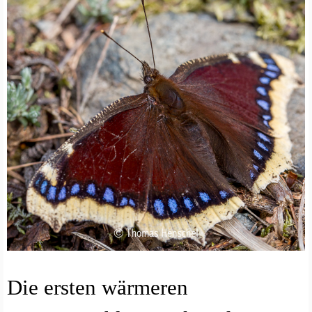
I
Die ersten wärmeren
N
S