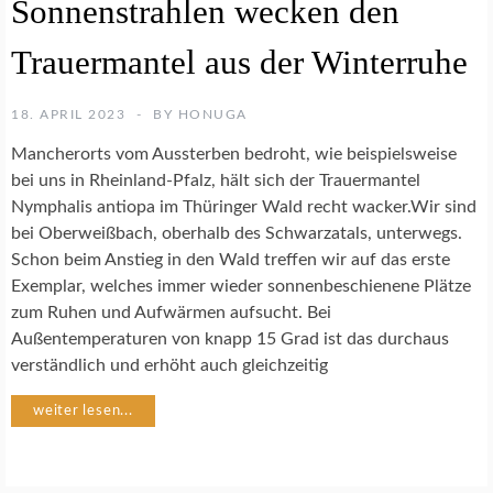
Sonnenstrahlen wecken den
E
K
T
Trauermantel aus der Winterruhe
E
N
18. APRIL 2023
BY
HONUGA
N
Mancherorts vom Aussterben bedroht, wie beispielsweise
A
bei uns in Rheinland-Pfalz, hält sich der Trauermantel
T
Nymphalis antiopa im Thüringer Wald recht wacker.Wir sind
U
bei Oberweißbach, oberhalb des Schwarzatals, unterwegs.
R
Schon beim Anstieg in den Wald treffen wir auf das erste
F
O
Exemplar, welches immer wieder sonnenbeschienene Plätze
T
zum Ruhen und Aufwärmen aufsucht. Bei
O
Außentemperaturen von knapp 15 Grad ist das durchaus
G
verständlich und erhöht auch gleichzeitig
R
A
weiter lesen...
F
I
E