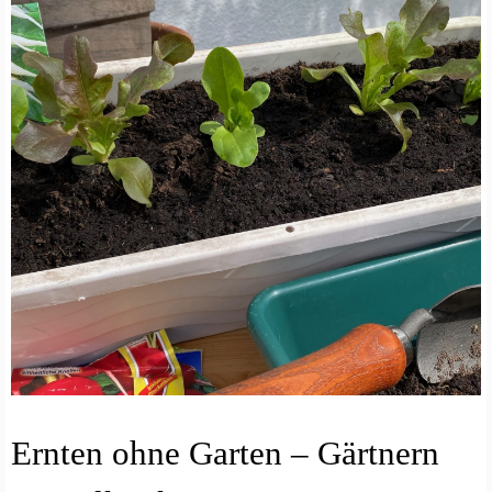
G
Ernten ohne Garten – Gärtnern
E
M