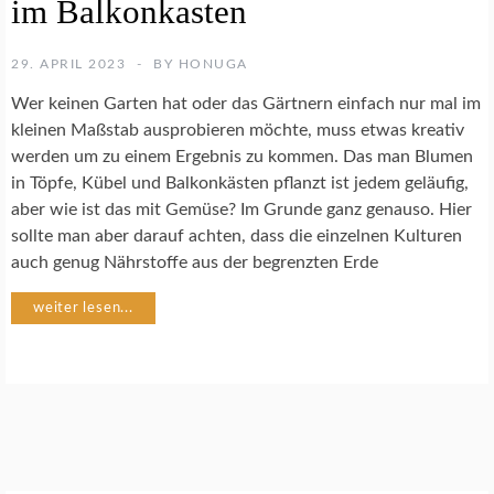
im Balkonkasten
Ü
S
E
29. APRIL 2023
BY
HONUGA
G
A
Wer keinen Garten hat oder das Gärtnern einfach nur mal im
R
kleinen Maßstab ausprobieren möchte, muss etwas kreativ
T
werden um zu einem Ergebnis zu kommen. Das man Blumen
E
N
in Töpfe, Kübel und Balkonkästen pflanzt ist jedem geläufig,
aber wie ist das mit Gemüse? Im Grunde ganz genauso. Hier
sollte man aber darauf achten, dass die einzelnen Kulturen
U
N
auch genug Nährstoffe aus der begrenzten Erde
C
A
weiter lesen...
T
E
G
O
R
I
Z
E