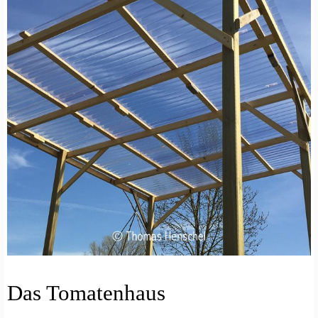
G
Das Tomatenhaus
E
M