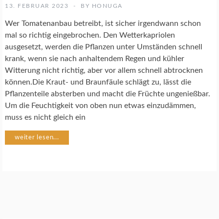
Ü
13. FEBRUAR 2023
BY
HONUGA
S
E
Wer Tomatenanbau betreibt, ist sicher irgendwann schon
G
mal so richtig eingebrochen. Den Wetterkapriolen
A
ausgesetzt, werden die Pflanzen unter Umständen schnell
R
krank, wenn sie nach anhaltendem Regen und kühler
T
E
Witterung nicht richtig, aber vor allem schnell abtrocknen
N
können.Die Kraut- und Braunfäule schlägt zu, lässt die
Pflanzenteile absterben und macht die Früchte ungenießbar.
Um die Feuchtigkeit von oben nun etwas einzudämmen,
T
O
muss es nicht gleich ein
M
A
weiter lesen...
T
E
N
A
N
B
A
U