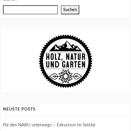
E
N
Suchen
T
O
M
A
T
E
N
A
N
B
A
U
NEUSTE POSTS
Für den NABU unterwegs – Exkursion im Selztal