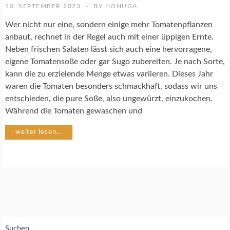
K
10. SEPTEMBER 2023
BY
HONUGA
O
C
Wer nicht nur eine, sondern einige mehr Tomatenpflanzen
H
anbaut, rechnet in der Regel auch mit einer üppigen Ernte.
R
Neben frischen Salaten lässt sich auch eine hervorragene,
E
eigene Tomatensoße oder gar Sugo zubereiten. Je nach Sorte,
Z
E
kann die zu erzielende Menge etwas variieren. Dieses Jahr
P
waren die Tomaten besonders schmackhaft, sodass wir uns
T
entschieden, die pure Soße, also ungewürzt, einzukochen.
E
Während die Tomaten gewaschen und
G
weiter lesen...
E
M
Ü
S
E
G
A
R
T
Suchen