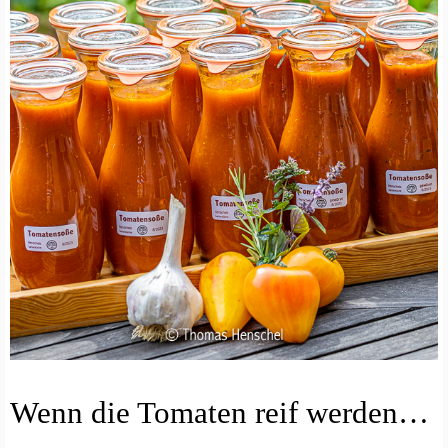
E
Wenn die Tomaten reif werden…
I
N