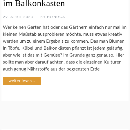
im Balkonkasten
Ü
S
E
29. APRIL 2023
BY
HONUGA
G
A
Wer keinen Garten hat oder das Gärtnern einfach nur mal im
R
kleinen Maßstab ausprobieren möchte, muss etwas kreativ
T
werden um zu einem Ergebnis zu kommen. Das man Blumen
E
N
in Töpfe, Kübel und Balkonkästen pflanzt ist jedem geläufig,
aber wie ist das mit Gemüse? Im Grunde ganz genauso. Hier
sollte man aber darauf achten, dass die einzelnen Kulturen
U
N
auch genug Nährstoffe aus der begrenzten Erde
C
A
weiter lesen...
T
E
G
O
R
I
Z
E