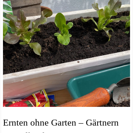
G
Ernten ohne Garten – Gärtnern
E
M