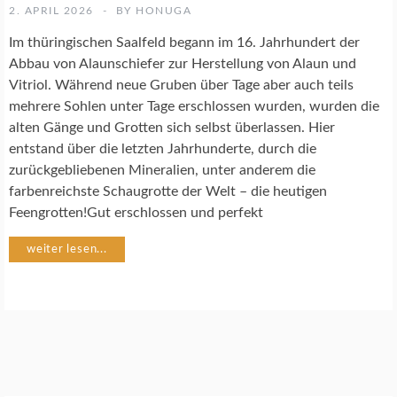
U
2. APRIL 2026
BY
HONUGA
R
F
Im thüringischen Saalfeld begann im 16. Jahrhundert der
O
Abbau von Alaunschiefer zur Herstellung von Alaun und
T
Vitriol. Während neue Gruben über Tage aber auch teils
O
mehrere Sohlen unter Tage erschlossen wurden, wurden die
G
R
alten Gänge und Grotten sich selbst überlassen. Hier
A
entstand über die letzten Jahrhunderte, durch die
F
zurückgebliebenen Mineralien, unter anderem die
I
farbenreichste Schaugrotte der Welt – die heutigen
E
Feengrotten!Gut erschlossen und perfekt
weiter lesen...