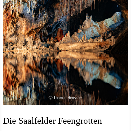
N
Die Saalfelder Feengrotten
A
T