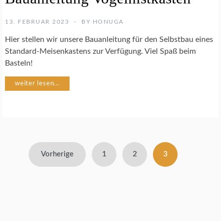
T
E
13. FEBRUAR 2023
BY
HONUGA
N
S
Hier stellen wir unsere Bauanleitung für den Selbstbau eines
C
Standard-Meisenkastens zur Verfügung. Viel Spaß beim
H
Basteln!
U
T
weiter lesen...
Z
B
A
C
H
Seitennummerierung
P
Vorherige
1
2
3
A
der
T
E
Beiträge
N
S
C