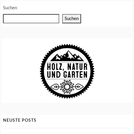
H
A
Suchen
F
T
Suchen
S
E
L
Z
NEUSTE POSTS