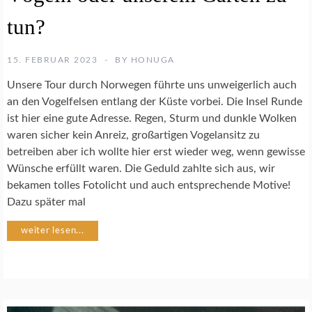
N
S
tun?
C
U
H
M
U
15. FEBRUAR 2023
BY
HONUGA
W
T
E
Unsere Tour durch Norwegen führte uns unweigerlich auch
Z
L
an den Vogelfelsen entlang der Küste vorbei. Die Insel Runde
T
S
ist hier eine gute Adresse. Regen, Sturm und dunkle Wolken
N
C
waren sicher kein Anreiz, großartigen Vogelansitz zu
A
H
betreiben aber ich wollte hier erst wieder weg, wenn gewisse
T
U
U
Wünsche erfüllt waren. Die Geduld zahlte sich aus, wir
T
R
bekamen tolles Fotolicht und auch entsprechende Motive!
Z
F
Dazu später mal
O
T
V
weiter lesen...
O
Ö
G
G
R
E
A
L
F
I