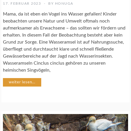
E
17. FEBRUAR 2023
BY
HONUGA
N
S
Mama, da ist eben ein Vogel ins Wasser gefallen! Kinder
C
beobachten unsere Natur und Umwelt oftmals noch
H
aufmerksamer als Erwachsene – das sollten wir fördern und
U
erhalten. In diesem Fall der Beobachtung besteht aber kein
T
Z
Grund zur Sorge. Eine Wasseramsel ist auf Nahrungssuche,
überfliegt und durchtaucht klare und schnell fließende
Gewässerbereiche auf der Jagd nach Wasserinsekten.
B
Wasseramseln Cinclus cinclus gehören zu unseren
A
C
heimischen Singvögeln,
H
P
weiter lesen...
A
T
E
N
S
C
H
A