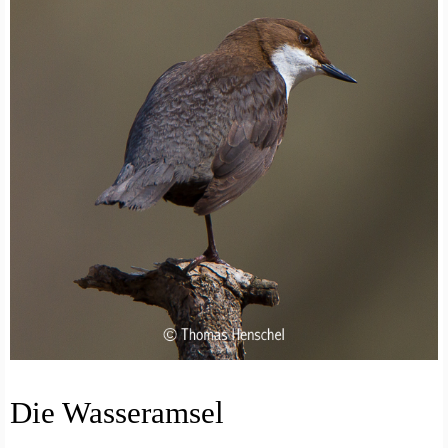
A
Die Wasseramsel
R
T