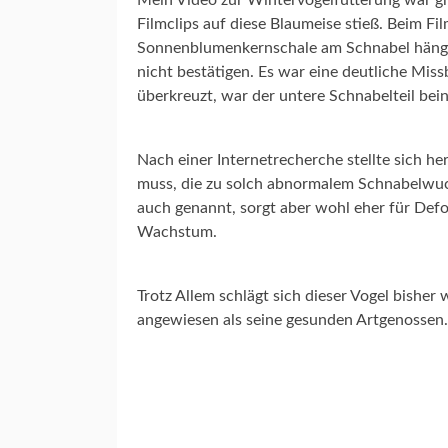
Mein Video zur Wintervogelfütterung war gra
C
Filmclips auf diese Blaumeise stieß. Beim Fil
H
Sonnenblumenkernschale am Schnabel hängen
U
nicht bestätigen. Es war eine deutliche Mis
T
Z
überkreuzt, war der untere Schnabelteil bein
N
Nach einer Internetrecherche stellte sich h
A
muss, die zu solch abnormalem Schnabelwuc
T
auch genannt, sorgt aber wohl eher für Def
U
R
Wachstum.
F
O
T
Trotz Allem schlägt sich dieser Vogel bisher
O
angewiesen als seine gesunden Artgenossen. 
G
R
A
F
I
E