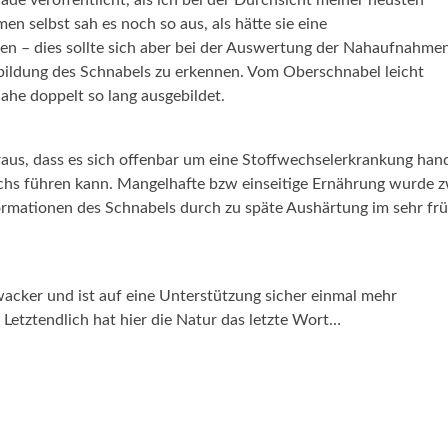
de veröffentlicht, als ich bei der Durchsicht meiner neusten
men selbst sah es noch so aus, als hätte sie eine
 – dies sollte sich aber bei der Auswertung der Nahaufnahme
sbildung des Schnabels zu erkennen. Vom Oberschnabel leicht
ahe doppelt so lang ausgebildet.
eraus, dass es sich offenbar um eine Stoffwechselerkrankung han
hs führen kann. Mangelhafte bzw einseitige Ernährung wurde 
ormationen des Schnabels durch zu späte Aushärtung im sehr fr
 wacker und ist auf eine Unterstützung sicher einmal mehr
Letztendlich hat hier die Natur das letzte Wort…