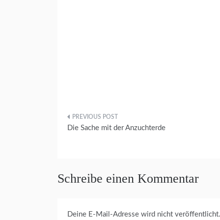
O
T
O
G
R
A
F
I
E
N
Beitragsnavigation
A
Die Sache mit der Anzuchterde
T
U
R
G
A
Schreibe einen Kommentar
R
T
E
N
Deine E-Mail-Adresse wird nicht veröffentlicht