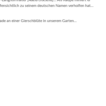
r-Langhornfalter
[Adela croesella]
… Als Raupe miniert er
offensichtlich zu seinem deutschen Namen verholfen hat…
grade an einer Gierschblüte in unserem Garten…