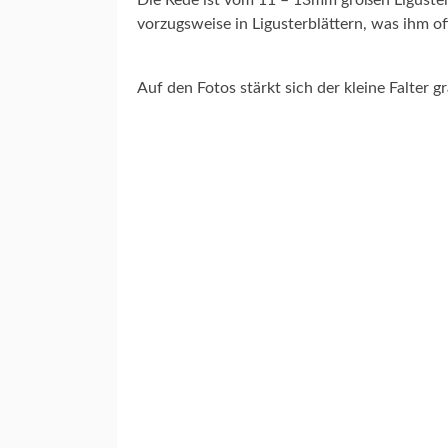
Die Rede ist vom 11 – 13mm großen Liguste
C
vorzugsweise in Ligusterblättern, was ihm 
H
U
T
Auf den Fotos stärkt sich der kleine Falter 
Z
I
N
S
E
K
T
E
N
N
A
T
U
R
F