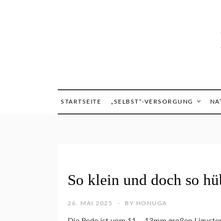
Skip
to
content
STARTSEITE
„SELBST“-VERSORGUNG
NA
A
So klein und doch so hü
R
T
E
26. MAI 2025
BY
HONUGA
N
S